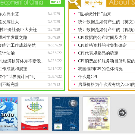
作方兴未艾
%4.%29
“世界统计日”由来
益发展壮大
%3.%29
统计数据是如何产生的（英文
村经济社会巨大变迁
%2.%29
统计数据是如何产生的（视频
耀科学发展之路
%0.%29
CPI数据的公布时间及内容
资统计工作成就斐然
%55.%29
CPI价格资料的收集和确定
统计法治
%25.%22
CPI代表规格品的确定
民经济核算体系不断发...
%22.%22
CPI消费品和服务项目所对应
工作成就和展望
%21.%22
我国编制CPI的总体情况
“世界统计日”到...
%59.%22
什么是CPI
制不断完善
%4.%13
房屋价格为什么没有纳入CPI