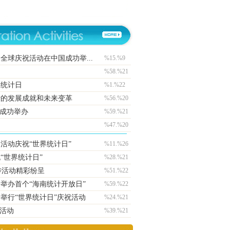
球庆祝活动在中国成功举...
%15.%9
%58.%21
界统计日
%1.%22
计的发展成就和未来变革
%56.%20
园成功举办
%59.%21
书
%47.%20
中国国际统计培训中心—联合国统计合作中心揭牌
活动庆祝“世界统计日”
%11.%26
“世界统计日”
%28.%21
传活动精彩纷呈
%51.%22
举办首个“海南统计开放日”
%59.%22
举行“世界统计日”庆祝活动
%24.%21
祝活动
%39.%21