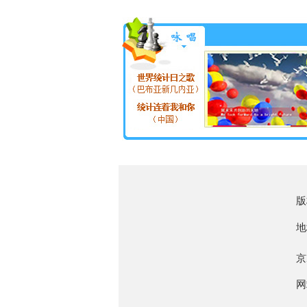
版
地
京
网