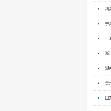
胡
宁
上
浙
湖
贵
国