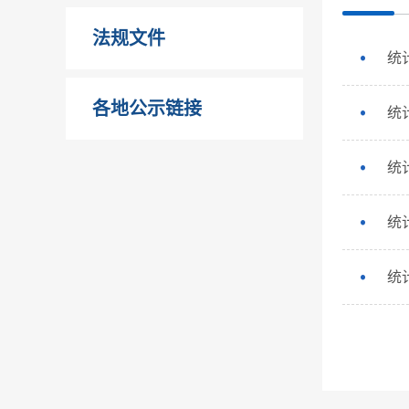
法规文件
统
各地公示链接
统
统
统
统