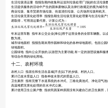
生活垃圾清运量
指报告期内收集和运送到垃圾处理厂
(
场
)
的生活垃圾
生活提供服务的活动中产生的固体废物以及法律行政规定的视为城市
商业垃圾、集市贸易市场垃圾、街道清扫垃圾、公共场所垃圾和机关
生活垃圾无害化处理率
指报告期生活垃圾无害化处理量与生活垃圾产
易取得，可用清运量代替。
计算公式为：
年末运营车数
指年末公交企业
(
单位
)
用于运营业务的全部车辆数。以
数为准。
城市绿地面积
指报告期末用作园林和绿化的各种绿地面积。包括公园
绿地面积。
公园绿地
指向公众开放的
,
以游憩为主要功能
,
有一定的游憩设施和服
等综合作用的绿化用地。
十二、农村环境
农村人口
指居住和生活在县城
(
不含
)
以下的乡镇、村的人口。
累计已改水受益人口
指各种改水形式的受益人口。
卫生厕所
指有完整下水道系统的水冲式、三格化粪池式、净化沼气池
高温堆肥无害化处理的非水冲式公厕。
累计使用卫生公厕户数
指农民因某种原因没有兴建自己的卫生厕所，