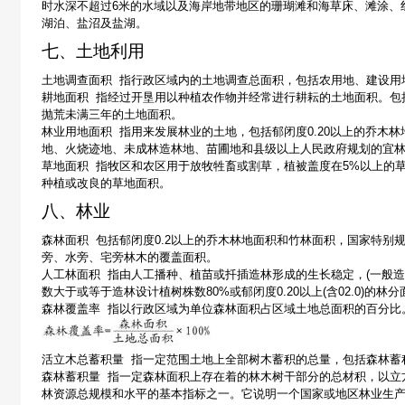
时水深不超过
6
米
的水域以及海岸地带地区的珊瑚滩和海草床、滩涂、
湖泊、盐沼及盐湖。
七、土地利用
土地调查面积
指行政区域内的土地调查总面积，包括农用地、建设用
耕地面积
指经过开垦用以种植农作物并经常进行耕耘的土地面积。包
抛荒未满三年的土地面积。
林业用地面积
指用来发展林业的土地，包括郁闭度
0.20
以上的乔木林
地、火烧迹地、未成林造林地、苗圃地和县级以上人民政府规划的宜
草地面积
指牧区和农区用于放牧牲畜或割草，植被盖度在
5%
以上的
种植或改良的草地面积。
八、林业
森林面积
包括郁闭度
0.2
以上的乔木林地面积和竹林面积，国家特别
旁、水旁、宅旁林木的覆盖面积。
人工林面积
指
由人工播种、植苗或扦插造林形成的生长稳定，
(
一般造
数大于或等于造林设计植树株数
80%
或郁闭度
0.20
以上
(
含
02.0)
的林分
森林覆盖率
指以行政区域为单位森林面积占区域土地总面积的百分比
活立木总蓄积量
指一定范围土地上全部树木蓄积的总量，包括森林蓄
森林蓄积量
指一定森林面积上存在着的林木树干部分的总材积，以立
林资源总规模和水平的基本指标之一。它说明一个国家或地区林业生