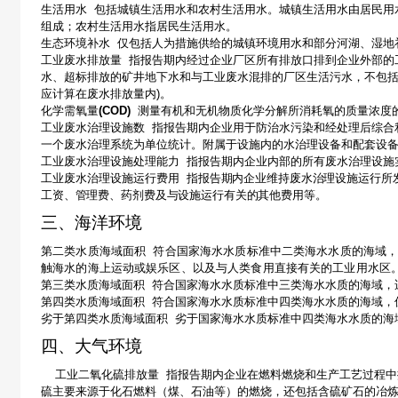
生活用水
包括城镇生活用水和农村生活用水。城镇生活用水由居民用
组成；农村生活用水指居民生活用水。
生态环境补水
仅包括人为措施供给的城镇环境用水和部分河湖、湿地
工业废水排放量
指报告期内经过企业厂区所有排放口排到企业外部的
水、超标排放的矿井地下水和与工业废水混排的厂区生活污水，不包
应计算在废水排放量内
)
。
化学需氧量
(COD)
测量
有机和无机物质化学分解所消耗氧的质量浓度
工业废水治理设施数
指报告期内企业用于防治水污染和经处理后综合
一个废水治理系统为单位统计。附属于设施内的水治理设备和配套设
工业废水治理设施处理能力
指报告期内企业内部的所有废水治理设施
工业废水治理设施运行费用
指报告期内企业维持废水治理设施运行所
工资、管理费、药剂费及与设施运行有关的其他费用等。
三、海洋环境
第二类水质海域面积
符合国家海水水质标准中二类海水水质的海域
触海水的海上运动或娱乐区、以及与人类食用直接有关的工业用水区
第三类水质海域面积
符合国家海水水质标准中三类海水水质的海域，
第四类水质海域面积
符合国家海水水质标准中四类海水水质的海域，
劣于第四类水质海域面积
劣于国家海水水质标准中四类海水水质的海
四、大气环境
工业二氧化硫排放量
指报告期内企业在燃料燃烧和生产工艺过程中
硫主要来源于化石燃料（煤、石油等）的燃烧，还包括含硫矿石的冶