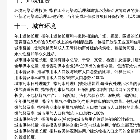
十、环境投资
环境污染治理投资
指在工业污染源治理和城镇环境基础设施建设的资
业新老污染源治理工程投资、当年完成环保验收项目环保投资，以及
十一、城市环境
年末道路长度
指年末道路长度和与道路相通的广场、桥梁、隧道的长
面宽度在
3.5
米
(
含
3.5
米
)
以上的各种铺装道路，包括开放型工业区和住
城市桥梁
指为跨越天然或人工障碍物而修建的构筑物。包括跨河桥、
永久性桥和半永久性桥。
城市排水管道长度
指所有排水总管、干管、支管、检查井及连接井进
全年供水总量
指报告期供水企业
(
单位
)
供出的全部水量。包括有效供
用水普及率
指城市用水人口数与城市人口总数的比率。计算公式：
用水普及率
=
城市用水人口数
/
城市人口总数
×100%
城市污水日处理能力
指污水处理厂
(
或处理装置
)
每昼夜处理污水量的
供气管道长度
指报告期末从气源厂压缩机的出口或门站出口至各类用
长度。不包括煤气生产厂、输配站、液化气储存站、灌瓶站、储配站
全年供气总量
指全年燃气企业
(
单位
)
向用户供应的燃气数量。包括销
燃气普及率
指报告期末使用燃气的城市人口数与城市人口总数的比率
燃气普及率
=
城市用气人口数
/
城市人口总数
×100%
城市供热能力
指供热企业
(
单位
)
向城市热用户输送热能的设计能力。
城市供热总量
指在报告期供热企业
(
单位
)
向城市热用户输送全部蒸汽
城市供热管道长度
指从各类热源到热用户建筑物接入口之间的全部蒸
的管道长度。