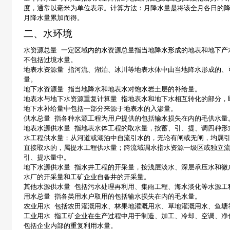
度，通常以毫米为单位表示。计算方法：月降水量是将该全月各日的
月降水量累加而得。
二、水环境
水资源总量
一定区域内的水资源总量指当地降水形成的地表和地下产
不包括过境水量。
地表水资源量
指河流、湖泊、冰川等地表水体中由当地降水形成的、
量。
地下水资源量
指当地降水和地表水对饱水岩土层的补给量。
地表水与地下水资源重复计算量
指地表水和地下水相互转化的部分，
地下水补给量中包括一部分来源于地表水的入渗量。
供水总量
指各种水源工程为用户提供的包括输水损失在内的毛供水量
地表水源供水量
指地表水体工程的取水量，按蓄、引、提、调四种形
水工程供水量；从河道或湖泊中自流引水的，无论有闸或无闸，均属
直接取水的，属提水工程供水量；跨流域调水指水资源一级区或独立
引、提水量中。
地下水源供水量
指水井工程的开采量，按浅层淡水、深层承压水和微
水厂的开采量和工矿企业自备井的开采量。
其他水源供水量
包括污水处理再利用、集雨工程、海水淡化等水源工
用水总量
指各类用水户取用的包括输水损失在内的毛水量。
农业用水
包括农田灌溉用水、林果地灌溉用水、草地灌溉用水、鱼塘
工业用水
指工矿企业在生产过程中用于制造、加工、冷却、空调、净
包括企业内部的重复利用水量。