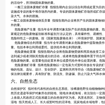
的活动中，所消纳固体废物的量。
一般工业固体废物贮存量
指报告期内企业以综合利用或处置为目的
设施或专设的集中堆存场所内的量。专设的固体废物贮存场所或贮存
染大气、水体的措施。
一般工业固体废物倾倒丢弃量
指报告期内企业将所产生的固体废物倾
外的量。
危险废物产生量
指当年全年调查对象实际产生的危险废物的量。危
家规定的危险废物鉴别标准和鉴别方法认定的，具有爆炸性、易燃性
危险特性之一的废物。按《国家危险废物名录》（环境保护部、
国家
危险废物综合利用量
指当年全年调查对象从危险废物中提取物质作
量。包括本单位利用或委托、提供给外单位利用的量。
危险废物处置量
指报告期内企业将危险废物焚烧和用其他改变工业
达到减少或者消除其危险成分的活动，或者将危险废物最终置于符合
危险废物的量。处置量包括处置本单位或委托给外单位处置的量。危
危险废物贮存量
指将危险废物以一定包装方式暂时存放在专设的贮
物的包装、选址、设计、安全防护、监测和关闭等符合《危险废物贮
保法律法规要求，具有防扩散、防流失、防渗漏、防止污染大气和水
六、自然生态
自然保护区
指对有代表性的自然生态系统、珍稀濒危野生动植物物种
然历史遗迹等保护对象所在的陆地、陆地水体或海域，依法划出一定
上各级人民政府正式批准建立的自然保护区为准。风景名胜区、文物
湿地
指天然或人工、长久或暂时性的沼泽地、泥炭地或水域地带，包