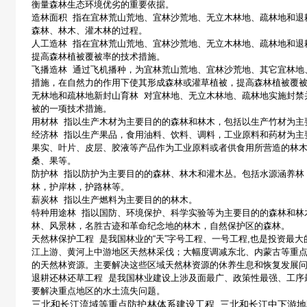
衡量森林生态环境优劣的重要依据。
造林面积
指
在宜林荒山荒地、宜林沙荒地、无立木林地、疏林地和退
森林、林木、灌木林的过程。
人工造林
指
在宜林荒山荒地、宜林沙荒地、无立木林地、疏林地和退
提高森林植被覆被率的技术措施。
飞播造林
通过飞机播种，为宜林荒山荒地、宜林沙荒地、其它宜林地
措施，在自然力的作用下使其形成森林或灌草植被，提高森林植被覆
无林地和疏林地新封山育林
对宜林地、无立木林地、疏林地实施封禁
被的一项技术措施。
用材林
指以生产木材为主要目的的森林和林木，包括以生产竹材为主
经济林
指以生产果品，食用油料、饮料、调料，工业原料和药材为主
果实、叶片、皮层、胶液等产品作为工业原料或者供食用所营造的林
桑、果等。
防护林
指以防护为主要目的的森林、林木和灌木丛。包括水源涵养林
林，护岸林，护路林等。
薪炭林
指以生产燃料为主要目的的林木。
特种用途林
指以国防、环境保护、科学实验等为主要目的的森林和林
林、风景林，名胜古迹和革命纪念地的林木，自然保护区的森林。
天然林保护工程
是我国林业的
“
天
”
字号工程、一号工程
,
也是投资最大
江上游、黄河上中游地区天然林采伐；大幅度调减东北、内蒙古等重
的天然林资源。主要解决这些区域天然林资源的休养生息和恢复发展
退耕还林还草工程
是我国林业建设上涉及面最广、政策性最强、工序
要解决重点地区的水土流失问题。
三北和长江中下游地
三北和长江流域等重点防护林体系建设工程