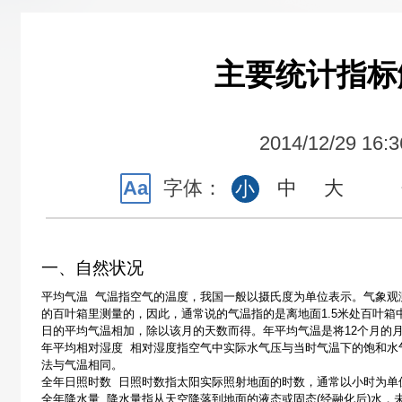
主要统计指标
2014/12/29 16:3
Aa
字体：
中
大
小
一、自然状况
平均气温
气温指空气的温度，我国一般以摄氏度为单位表示
。气象观
的百叶箱里测量的，因此，通常说的气温指的是离地面
1.5
米
处百叶箱
日的平均气温相加，除以该月的天数而得。年平均气温是将
12
个月的
年平均相对湿度
相对湿度指空气中实际水气压与当时气温下的饱和水
法与气温相同。
全年日照时数
日照时数指太阳实际照射地面的时数，通常以小时为单
全年降水量
降水量指从天空降落到地面的液态或固态
(
经融化后
)
水，