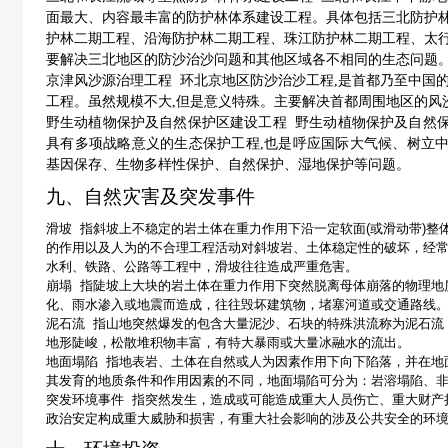
面最大、内容最丰富的防护林体系建设工程。具体包括三北防护
护林二期工程、沿海防护林二期工程、珠江防护林二期工程、太
要解决三北地区的防沙治沙问题和其他区域各不相同的生态问题
环北京地区防沙治沙工程
是首都乃至中国
京津风沙源治理工程
,
工程。虽然规模不大
但是意义特殊。主要解决首都周围地区的风
,
野生动植物保护及自然
野生动植物保护及自然保护区建设工程
具有多项战略意义的生态保护工程
也是呼应国际大气候、树立
,
基因保存、生物多样性保护、自然保护、湿地保护等问题。
九、自然灾害及突发事件
滑坡
指斜坡上不稳定的岩土体在重力作用下沿一定软面
(
或滑动带
)
整
的作用以及人为的不合理工程活动对斜坡岩、土体稳定性的破坏，经
水利、铁路、公路等工程中，滑坡往往造成严重危害。
崩塌
指陡坡上大块的岩土体在重力作用下突然脱离母体崩落的物理地
化、雨水渗入或地震而造成，往往毁坏建筑物，堵塞河道或交通路线
泥石流
指山地突然爆发的包含大量泥沙、石块的特殊洪流称为泥石流
地形陡峻，松散堆积物丰富，有特大暴雨或大量冰融水的流出。
地面塌陷
指地表岩、土体在自然或人为因素作用下向下陷落，并在地
其发育的地质条件和作用因素的不同，地面塌陷可分为：岩溶塌陷、
突发环境事件
指突然发生，造成或可能造成重大人员伤亡、重大财产
政治安定构成重大威胁和损害，有重大社会影响的涉及公共安全的环