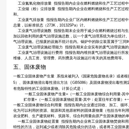
工业氮氧化物排放量
指报告期内企业在燃料燃烧和生产工艺过程中
工业烟（粉）尘排放量
指报告期内企业在燃料燃烧和生产工艺过程
和。
工业废气排放量
指报告期内企业厂区内燃料燃烧和生产工艺过程中
总量，以标准状态（
273K
，
101325Pa
）计。
工业废气治理设施数
指报告期末企业用于减少在燃料燃烧过程与生
加以回收利用的废气治理设施总数，以一个废气治理系统为单位统计
气治理设施。已报废的设施不统计在内。锅炉中的除尘装置属于
“
三同
工业废气治理设施处理能力
指报告期末企业实有的废气治理设施的
工业废气治理设施运行费用
指报告期内维持废气治理设施运行所发
维修、人员工资、管理费、药剂费及与设施运行有关的其他费用等。
五、固体废物
一般工业固体废物产生量
系指未被列入《国家危险废物名录》或者根
（
5
）、固体废物浸出毒性浸出方法
GB5086
）及固体废物浸出毒性测
有危险特性的工业固体废物
。
计算公式是：
一般工业固体废物产生量
=
（一般工业固体废物综合利用量
-
其
贮存量
+
（一般工业固体废物处置量
-
其中：处置往年贮存量）
+
一般工业固体废物综合利用量
指报告期内企业通过回收、加工、循环
化为可以利用的资源、能源和其他原材料的固体废物量（包括当年利
农业肥料、生产建筑材料、筑路等。综合利用量由原产生固体废物的
一般工业固体废物处置量
指报告期内企业将工业固体废物焚烧和用
特性的方法，达到减少或者消除其危险成分的活动，或者将工业固体