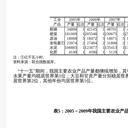
工业
2005
年
2006
年
2007
年
产品
产量
位次
产量
位次
产量
位次
粗钢
34806
1
42145
1
48701
1
硬煤
181069
1
205546
1
230675
1
2
原油
18068
5
18472
5
18671
5
发电量①
23974
2
27494
2
31806
2
水泥
106885
1
123677
1
135413
1
1
化肥
4149
1
4590
1
5129
1
注：①亿千瓦小时。
资料来源：联合国数据库。
“十一五”期间，我国主要农业产品产量都继续增加，其
水果产量均稳居世界第
1
位；大豆和甘蔗产量分别稳居世
居世界第
2
位，其他年份均居世界第
1
位。
表
5
：
2005
－
2009
年我国主要农业产
单位：