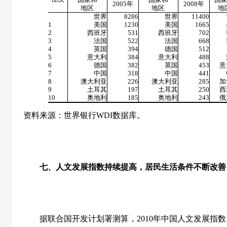
2005
年
2008
年
地区
地区
地
世界
8286
世界
11400
1
美国
1230
美国
1665
2
西班牙
531
西班牙
702
3
法国
522
法国
668
4
英国
394
德国
512
5
意大利
384
意大利
488
6
德国
382
英国
453
意
7
中国
318
中国
441
8
澳大利亚
226
澳大利亚
285
加
9
土耳其
197
土耳其
250
西
10
奥地利
185
奥地利
243
俄
资料来源：世界银行
WDI
数据库。
七、人文发展指数持续提高，居民生活条件不断改善
据联合国开发计划署测算，
2010
年中国人文发展指数