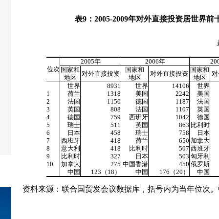
表
9
：
2005-2009
年对外直接投资居世界前
单位：亿
2005
年
2006
年
20
位次
国家和
国家和
国家和
对外直接投资
对外直接投资
对
地区
地区
地区
世界
8931
世界
14106
世界
1
荷兰
1318
美国
2242
美国
2
法国
1150
德国
1187
法国
3
英国
808
法国
1107
英国
4
德国
759
西班牙
1042
德国
5
瑞士
511
英国
863
比利时
6
日本
458
瑞士
758
日本
7
西班牙
418
荷兰
650
加拿大
8
意大利
418
比利时
507
西班牙
9
比利时
327
日本
503
匈牙利
10
加拿大
275
中国香港
450
俄罗斯
中国
123
（
18
）
中国
176
（
20
）
中国
资料来源：联合国贸发会议数据库，括号内为当年位次。