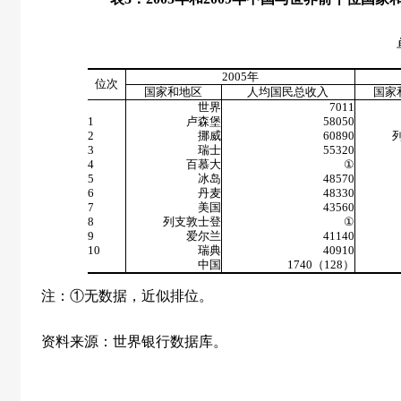
单位：
2005
年
位次
国家和地区
人均国民总收入
国家
世界
7011
1
卢森堡
58050
2
挪威
60890
3
瑞士
55320
4
百慕大
①
5
冰岛
48570
6
丹麦
48330
7
美国
43560
8
列支敦士登
①
9
爱尔兰
41140
10
瑞典
40910
中国
1740
（
128
）
注：①无数据，近似排位。
资料来源：世界银行数据库。