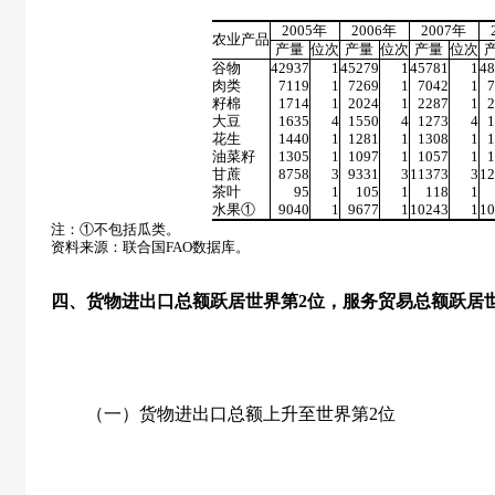
2005
年
2006
年
2007
年
农业产品
产量
位次
产量
位次
产量
位次
谷物
42937
1
45279
1
45781
1
48
肉类
7119
1
7269
1
7042
1
7
籽棉
1714
1
2024
1
2287
1
2
大豆
1635
4
1550
4
1273
4
1
花生
1440
1
1281
1
1308
1
1
油菜籽
1305
1
1097
1
1057
1
1
甘蔗
8758
3
9331
3
11373
3
12
茶叶
95
1
105
1
118
1
水果①
9040
1
9677
1
10243
1
10
注：①不包括瓜类。
资料来源：联合国
FAO
数据库。
四、货物进出口总额跃居世界第
2
位，服务贸易总额跃居
（一）货物进出口总额上升至世界第
2
位