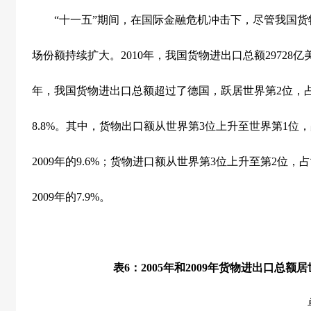
“十一五”期间，在国际金融危机冲击下，尽管我国货
场份额持续扩大。
2010
年，我国货物进出口总额
29728
亿
年，我国货物进出口总额超过了德国，跃居世界第
2
位，
8.8%
。其中，货物出口额从世界第
3
位上升至世界第
1
位，
2009
年的
9.6%
；货物进口额从世界第
3
位上升至第
2
位，占
2009
年的
7.9%
。
表
6
：
2005
年和
2009
年货物进出口总额居
单位：亿