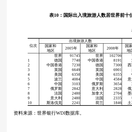
表
10
：国际出入境旅游人数居世界前十
单位：万
出境旅游人数
位次
国家和
国家和
国
2005
年
2008
年
地区
地区
地
世界
91745
世界
102706
1
德国
7740
中国香港
8191
2
中国香港
7230
德国
7300
西
3
英国
6649
英国
6901
4
美国
6350
美国
6355
5
波兰
4084
中国
4584
意
6
中国
3103
俄罗斯
3654
7
俄罗斯
2842
意大利
2828
俄
8
法国
2480
加拿大
2704
墨
9
意大利
2480
法国
2335
10
斯洛伐克
2241
荷兰
1846
土
资料来源：世界银行
WDI
数据库。