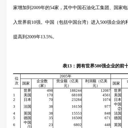
家增加到
2009
年的
54
家，其中中国石油化工集团、国家电
入世界前
10
强。中国（包括中国台湾）进入
500
强企业的
提高到
2009
年
13.5%
。
表
13
：拥有世界
500
强企业的前
2005
年
位
企业数
营业额（亿美
利润额（亿美
次
国家
国家
（家）
元）
元）
世界
498
188244
12087
世界
1
美国
170
68169
4561
美国
2
日本
70
23284
1074
日本
中国
3
法国
38
16150
977
②
4
英国
38
15553
848
法国
5
德国
35
16500
671
德国
中国
6
23
6802
448
英国
①