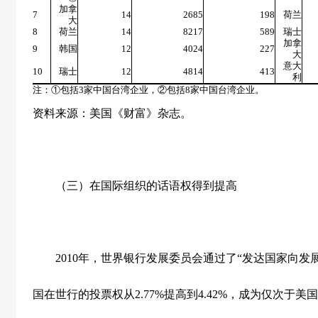
加拿
7
14
2685
198
荷兰
大
8
荷兰
14
8217
589
瑞士
加拿
9
韩国
12
4024
227
大
意大
10
瑞士
12
4814
413
利
注：①包括
3
家中国台湾企业，②包括
8
家中国台湾企业。
资料来源：美国《财富》杂志。
（三）在国际组织的话语权得到提高
2010
年，世界银行发展委员会通过了“发达国家向发
国在世行的投票权从
2.77%
提高到
4.42%
，成为仅次于美国