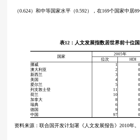
（
0.624
）和中等国家水平（
0.592
），在
169
个国家中居
89
表
12
：人文发展指数居世界前十位国
2005
年
国家
位次
HDI
挪威
1
澳大利亚
2
新西兰
3
美国
4
爱尔兰
5
列支敦士登
11
荷兰
10
加拿大
8
瑞典
6
德国
9
中国
97
资料来源：联合国开发计划署《人文发展报告》
2010
年。