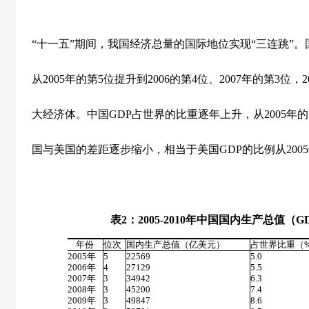
“十一五”期间，我国经济总量的国际地位实现“三连跳”
从
2005
年的第
5
位提升到
2006
的第
4
位、
2007
年的第
3
位，
2
大经济体。中国
GDP
占世界的比重逐年上升，从
2005
年的
国与美国的差距逐步缩小，相当于美国
GDP
的比例从
2005
表
2
：
2005-2010
年中国国内生产总值（
G
年份
位次
国内生产总值（亿美元）
占世界比重（
2005
年
5
22569
5.0
2006
年
4
27129
5.5
2007
年
3
34942
6.3
2008
年
3
45200
7.4
2009
年
3
49847
8.6