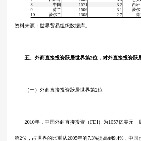
8
中国
1571
3.2
西班
9
荷兰
1506
3.1
爱尔
10
爱尔兰
1308
2.7
荷
资料来源：世界贸易组织数据库。
五、外商直接投资跃居世界第
2
位，对外直接投资跃
（一）外商直接投资跃居世界第
2
位
2010
年，中国外商直接投资（
FDI
）为
1057
亿美元，
第
2
位，占世界的比重从
2005
年的
7.3%
提高到
9.4%
，中国