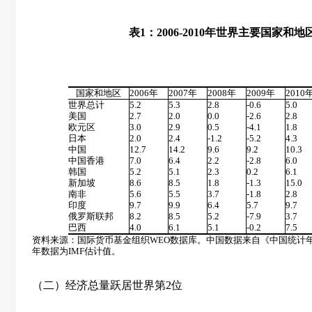
表
1
：
2006-2010
年世界主要国家和地
单位
国家和地区
2006
年
2007
年
2008
年
2009
年
2010
世界总计
5.2
5.3
2.8
-0.6
5.0
美国
2.7
2.0
0.0
-2.6
2.8
欧元区
3.0
2.9
0.5
-4.1
1.8
日本
2.0
2.4
-1.2
-5.2
4.3
中国
12.7
14.2
9.6
9.2
10.3
中国香港
7.0
6.4
2.2
-2.8
6.0
韩国
5.2
5.1
2.3
0.2
6.1
新加坡
8.6
8.5
1.8
-1.3
15.0
南非
5.6
5.5
3.7
-1.8
2.8
印度
9.7
9.9
6.4
5.7
9.7
俄罗斯联邦
8.2
8.5
5.2
-7.9
3.7
巴西
4.0
6.1
5.1
-0.2
7.5
资料来源：国际货币基金组织
WEO
数据库。中国数据来自《中国统计
年数据为
IMF
估计值。
（二）经济总量跃居世界第
2
位