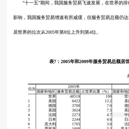
“十一五”期间，我国服务贸易飞速发展，在世界的排
影响，我国服务贸易增速有所减缓，但服务贸易总额仍达
居世界的位次从
2005
年第
8
位上升到第
4
位。
表
7
：
2005
年和
2009
年服务贸易总额居
单位：亿
2005
年
位次
国家和地区
服务贸易总额
占世界比重（
%
）
国家和地
世界
48519
100
世
1
美国
6422
13.2
美
2
德国
3700
7.6
德
3
英国
3624
7.5
英
4
法国
2273
4.7
中
5
日本
2244
4.6
日
6
意大利
1765
3.6
法
7
西班牙
1606
3.3
意大