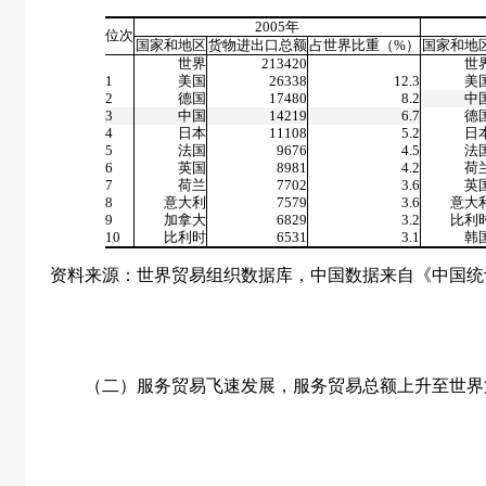
2005
年
位次
国家和地区
货物进出口总额
占世界比重（
%
）
国家和地
世界
213420
世
1
美国
26338
12.3
美
2
德国
17480
8.2
中
3
中国
14219
6.7
德
4
日本
11108
5.2
日
5
法国
9676
4.5
法
6
英国
8981
4.2
荷
7
荷兰
7702
3.6
英
8
意大利
7579
3.6
意大
9
加拿大
6829
3.2
比利
10
比利时
6531
3.1
韩
资料来源：世界贸易组织数据库，中国数据来自《中国统
（二）服务贸易飞速发展，服务贸易总额上升至世界