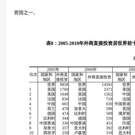
资国之一。
表
8
：
2005-2010
年外商直接投资居世界前
单位：亿
2005
年
2006
年
200
位次
国家和
外商直
国家和
国家和
外商直接投资
地区
接投资
地区
地区
世界
9858
世界
14591
世界
1
英国
1760
美国
2371
美国
2
美国
1048
英国
1562
中国
3
法国
850
法国
719
法国
4
中国
603
中国
630
中国香港
5
荷兰
478
加拿大
598
英国
6
德国
474
比利时
589
俄罗斯
7
比利时
344
德国
556
德国
8
中国香港
336
中国香港
451
印度
9
加拿大
257
意大利
392
比利时
10
西班牙
250
卢森堡
318
意大利