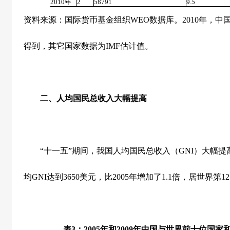
2010
年
2
58791
9.5
资料来源：国际货币基金组织
WEO
数据库。
2010
年，中
得到，其它国家数据为
IMF
估计值。
二、人均国民总收入大幅提高
“十一五”期间，我国人均国民总收入（
GNI
）大幅提
均
GNI
达到
3650
美元，比
2005
年增加了
1.1
倍，居世界第
12
表
3
：
2005
年和
2009
年中国与世界前十位国家