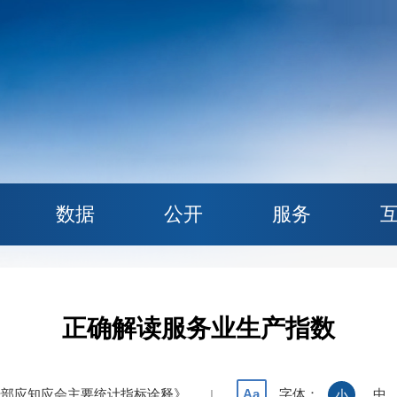
数据
公开
服务
正确解读服务业生产指数
干部应知应会主要统计指标诠释》
字体：
中
Aa
|
小