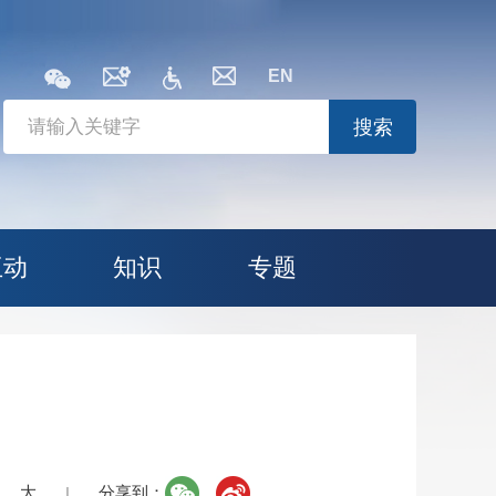
EN
搜索
互动
知识
专题
大
分享到：
|