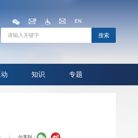
EN
搜索
互动
知识
专题
大
分享到：
|