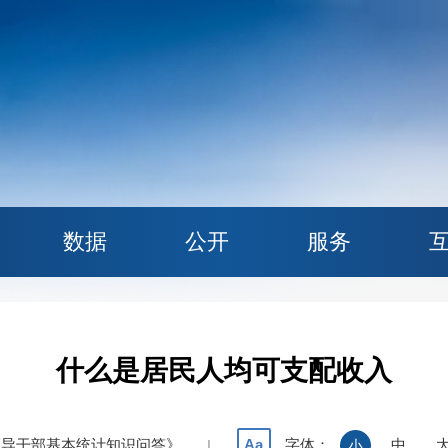
数据
公开
服务
什么是居民人均可支配收入
领导干部基本统计知识问答》
字体：
中
Aa
|
小