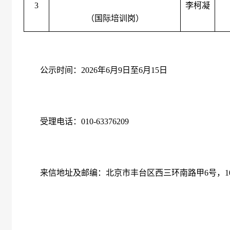
3
李柯凝
（国际培训岗）
公示时间：
2026
年
6
月
9
日至
6
月
15
日
受理电话：
010-63376209
来信地址及邮编：北京市丰台区西三环南路甲
6
号，
1