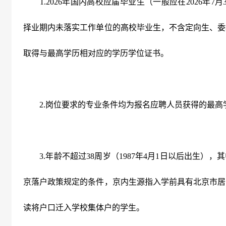
1.2026
年国内高校应届毕业生（一般应在
2026
年
7
月
择业期内未落实工作单位的高校毕业生，不含定向生、委
取得与最高学历相对应的学历学位证书。
2.
岗位要求的专业条件均为报名应聘人员获得的最高
3.
年龄不超过
38
周岁（
1987
年
4
月
1
日以后出生），其
京落户政策规定的条件，京内生源指入学前具有北京市居
读将户口迁入学校集体户的学生。