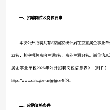
一、招聘岗位及岗位要求
本次公开招聘共有
8
家国家统计局在京直属企事业单
22
名，其中招聘京内生源
8
名，京外生源
14
名。岗位信息
属企事业单位
2026
年公开招聘岗位信息表》（附件）
https
:
//www.stats.gov.cn/jg/jgsz/
查询。
二、应聘资格条件