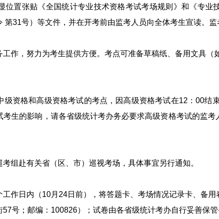
位置张贴《全国统计专业技术资格考试考场规则》和《专业技
令
第
31
号）等文件，并在开考前由监考人员向全体考生宣读。监
工作，努力为考生提供方便。考点可准备草稿纸、备用文具（
级资格和高级资格考试的考点，因高级资格考试在
12
：
00
结
试考生的影响，请各省级统计考办务必要求高级资格考试的监考
考组赴有关省（区、市）巡视考场，具体事宜另行通知。
工作日内（
10
月
24
日前），将答题卡、考场情况记录卡、备用
街
57
号；邮编：
100826
）；试卷由各省级统计考办自行妥善保管