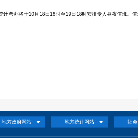
统计考办将于
10
月
18
日
18
时至
19
日
18
时安排专人昼夜值班。值
地方政府网站
地方统计网站
社会