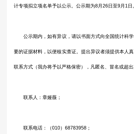
计专项拟立项名单予以公示。公示期为
8
月
26
日至
9
月
1
日
公示期内，如有异议，请以书面方式向全国统计科学
要的证据材料，以便核实查证。提出异议者须提供本人真
联系方式（我办将予以严格保密），凡匿名、冒名或超出
联系人：章娅薇；
联系电话：（
010
）
68783958
；