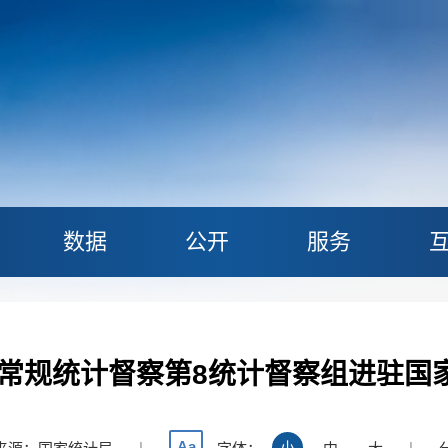
数据
公开
服务
6年常规统计督察第8统计督察组进驻国
Aa
|
小
|