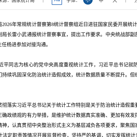
来源：国家统计局
字体：
中
大
局
2026
年常规统计督察第
8
统计督察组近日进驻国家民委开展统
副局长雷小武通报统计督察事宜，提出工作要求。中央统战部副
主任杨进参加对接沟通。
平同志为核心的党中央高度重视统计工作，习近平总书记就防
门持续巩固深化防治统计造假成效，统计数据质量不断提升。但
彻落实习近平总书记关于统计工作特别是关于防治统计造假重要
正确政绩观的有力举措，是维护统计数据真实准确、更加有效发
精神，认真贯彻中央整治形式主义为基层减负各项要求，聚焦国
法定职责等情况开展监督检查，坚持严的基调，切实发挥统计督