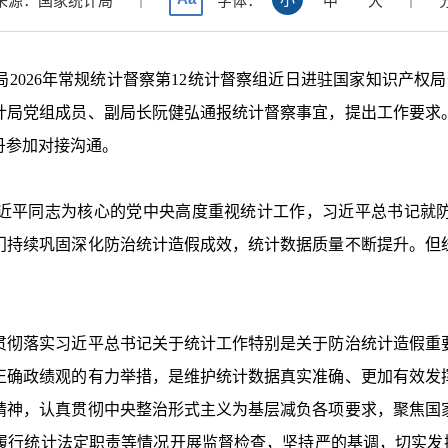
来源：国家统计局
字体：
中
大
局
2026
年常规统计督察第
12
统计督察组近日进驻国家知识产权局
计局党组成员、副局长阮健弘通报统计督察事宜，提出工作要求
丹参加对接沟通。
平同志为核心的党中央高度重视统计工作，习近平总书记就防
门持续巩固深化防治统计造假成效，统计数据质量不断提升。但
彻落实习近平总书记关于统计工作特别是关于防治统计造假重要
正确政绩观的有力举措，是维护统计数据真实准确、更加有效发
精神，认真贯彻中央整治形式主义为基层减负各项要求，聚焦国
行统计法定职责等情况开展监督检查，坚持严的基调，切实发挥