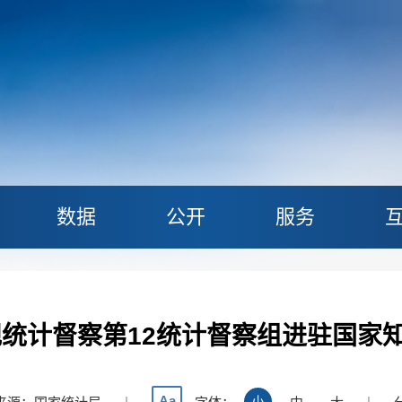
数据
公开
服务
常规统计督察第12统计督察组进驻国家
Aa
|
小
|