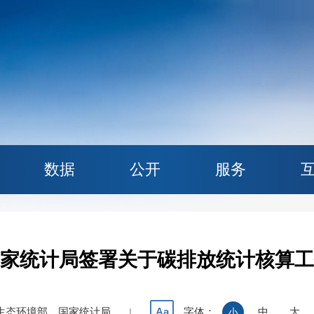
数据
公开
服务
家统计局签署关于碳排放统计核算工
生态环境部、国家统计局
字体：
中
大
Aa
|
小