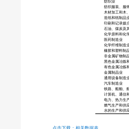
纺织业
纺织服装、服
木材加工和木、
造纸和纸制品
印刷和记录媒介
石油、煤炭及其
化学原料和化学
医药制造业
化学纤维制造
橡胶和塑料制
非金属矿物制
黑色金属冶炼和
有色金属冶炼和
金属制品业
通用设备制造
汽车制造业
铁路、船舶、航
计算机、通信和
电力、热力生产
燃气生产和供
水的生产和供
点击下载：
相关数据表