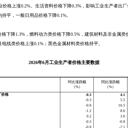
业价格上涨
0.2%
。生活资料价格下降
0.3%
，影响工业生产者出厂
均持平，一般日用品价格下降
0.1%
。
价格下降
1.3%
，燃料动力类价格下降
0.5%
，建筑材料及非金属类
及电线类价格上涨
0.1%
；黑色金属材料类价格持平。
2026
年
6
月工业生产者价格主要数据
环比涨跌幅
同比涨跌幅
（
%
）
（
%
）
厂价格
-0.3
4.1
-0.3
5.5
-0.9
16.5
-1.2
8.6
0.2
3.0
-0.3
-0.9
-0.8
-2.1