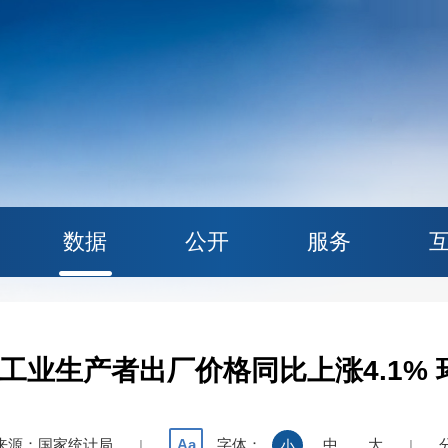
数据
公开
服务
份工业生产者出厂价格同比上涨4.1% 
来源：国家统计局
字体：
中
大
Aa
|
小
|