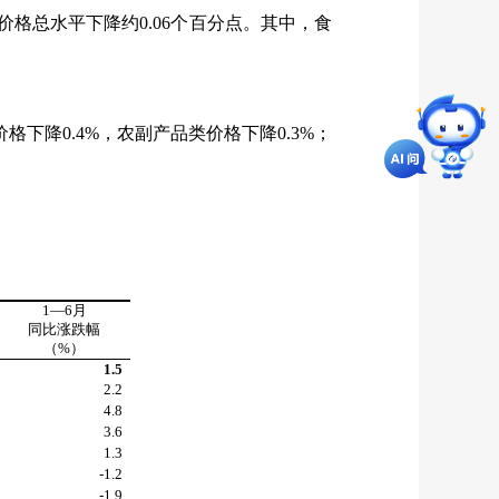
价格总水平下降约
0.06
个百分点。其中，食
价格下降
0.4%
，农副产品类价格下降
0.3%
；
1
—
6
月
同比涨跌幅
（
%
）
1.5
2.2
4.8
3.6
1.3
-1.2
-1.9