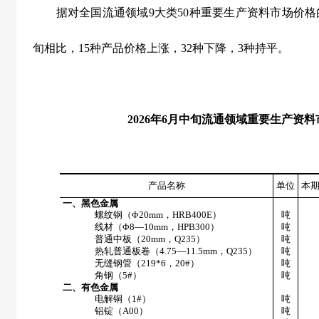
据对全国流通领域
9
大类
50
种重要生产资料市场价格
旬相比，
15
种产品价格上涨，
32
种下降，
3
种持平。
2026
年
6
月中旬流通领域重要生产资料
产品名称
单位
本
一、黑色金属
螺纹钢（Φ
20mm
，
HRB400E
）
吨
线材（Φ
8
—
10mm
，
HPB300
）
吨
普通中板（
20mm
，
Q235
）
吨
热轧普通板卷（
4.75
—
11.5mm
，
Q235
）
吨
无缝钢管（
219*6
，
20#
）
吨
角钢（
5#
）
吨
二、有色金属
电解铜（
1#
）
吨
铝锭（
A00
）
吨