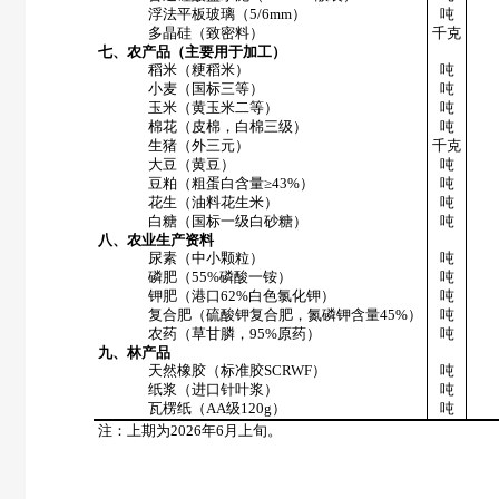
浮法平板玻璃（
5/6mm
）
吨
多晶硅（致密料）
千克
七、农产品（主要用于加工）
稻米（粳稻米）
吨
小麦（国标三等）
吨
玉米（黄玉米二等）
吨
棉花（皮棉，白棉三级）
吨
生猪（外三元）
千克
大豆（黄豆）
吨
豆粕（粗蛋白含量≥
43%
）
吨
花生（油料花生米）
吨
白糖（国标一级白砂糖）
吨
八、农业生产资料
尿素（中小颗粒）
吨
磷肥（
55%
磷酸一铵）
吨
钾肥（港口
62%
白色氯化钾）
吨
复合肥（硫酸钾复合肥，氮磷钾含量
45%
）
吨
农药（草甘膦，
95%
原药）
吨
九、林产品
天然橡胶（标准胶
SCRWF
）
吨
纸浆（进口针叶浆）
吨
瓦楞纸（
AA
级
120g
）
吨
注：上期为
2026
年
6
月上旬。