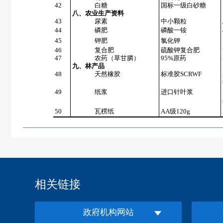
42
白糖
国标一级白砂糖
八、农业生产资料
43
尿素
中小颗粒
44
磷肥
磷酸一铵
45
钾肥
氯化钾
46
复合肥
硫酸钾复合肥
47
农药（草甘膦）
95%原药
九、林产品
48
天然橡胶
标准胶SCRWF
49
纸浆
进口针叶浆
50
瓦楞纸
AA级120g
相关链接
政府机构网站