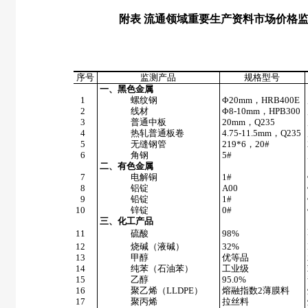
附表 流通领域重要生产资料市场价格
序号
监测产品
规格型号
一、黑色金属
1
螺纹钢
Φ20mm，HRB400E
2
线材
Φ8-10mm，HPB300
3
普通中板
20mm，Q235
4
热轧普通板卷
4.75-11.5mm，Q235
5
无缝钢管
219*6，20#
6
角钢
5#
二、有色金属
7
电解铜
1#
8
铝锭
A00
9
铅锭
1#
10
锌锭
0#
三、化工产品
11
硫酸
98%
12
烧碱（液碱）
32%
13
甲醇
优等品
14
纯苯（石油苯）
工业级
15
乙醇
95.0%
16
聚乙烯（LLDPE）
熔融指数2薄膜料
17
聚丙烯
拉丝料