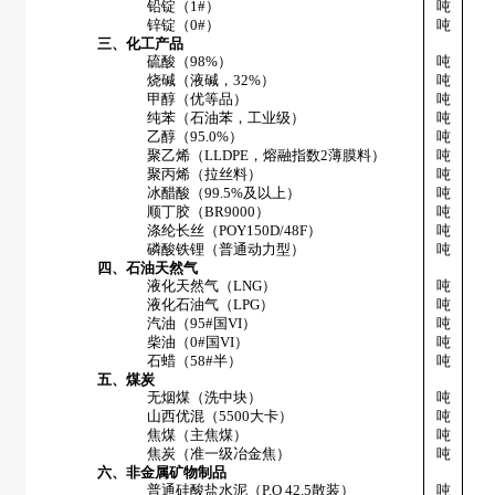
铅锭（
1#
）
吨
锌锭（
0#
）
吨
三、化工产品
硫酸（
98%
）
吨
烧碱（液碱，
32%
）
吨
甲醇（优等品）
吨
纯苯（石油苯，工业级）
吨
乙醇（
95.0%
）
吨
聚乙烯（
LLDPE
，熔融指数
2
薄膜料）
吨
聚丙烯（拉丝料）
吨
冰醋酸（
99.5%
及以上）
吨
顺丁胶（
BR9000
）
吨
涤纶长丝（
POY150D/48F
）
吨
磷酸铁锂（普通动力型）
吨
四、石油天然气
液化天然气（
LNG
）
吨
液化石油气（
LPG
）
吨
汽油（
95#
国
VI
）
吨
柴油（
0#
国
VI
）
吨
石蜡（
58#
半）
吨
五、煤炭
无烟煤（洗中块）
吨
山西优混（
5500
大卡）
吨
焦煤（主焦煤）
吨
焦炭（准一级冶金焦）
吨
六、非金属矿物制品
普通硅酸盐水泥（
P.O 42.5
散装）
吨