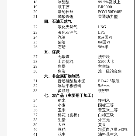
18
冰醋酸
99.5%及以上
19
顺丁胶
BR9000
20
涤纶长丝
POY150D/48F
21
磷酸铁锂
普通动力型
四、石油天然气
22
液化天然气
LNG
23
液化石油气
LPG
24
汽油
95#国VI
25
柴油
0#国VI
26
石蜡
58#半
五、煤炭
27
无烟煤
洗中块
28
山西优混
5500大卡
29
焦煤
主焦煤
30
焦炭
准一级冶金焦
六、非金属矿物制品
31
普通硅酸盐水泥
P.O 42.5散装
32
浮法平板玻璃
5/6mm
33
多晶硅
致密料
七、农产品（主要用于加工）
34
稻米
粳稻米
35
小麦
国标三等
36
玉米
黄玉米二等
37
棉花（皮棉）
白棉三级
38
生猪
外三元
39
大豆
黄豆
40
豆粕
粗蛋白含量≥43%
41
花生
油料花生米