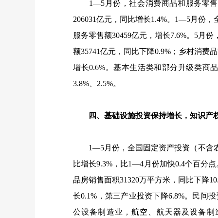
1
—
5
月份，社会消费商品和服务零售
206031
亿元，同比增长
1.4%
。
1
—
5
月份，
服务零售额
30459
亿元，增长
7.6%
。
5
月份
额
35741
亿元，同比下降
0.9%
；乡村消费品
增长
0.6%
。基本生活类和部分升级类商
3.8%
、
2.5%
。
四、基础设施投资保持增长，知识产权
1
—
5
月份，全国固定资产投资（不含
比增长
9.3%
，比
1
—
4
月份加快
0.4
个百分点
品房销售面积
31320
万平方米，同比下降
10
长
0.1%
，第三产业投资下降
6.8%
。民间投
公设备制造业，航空、航天器及设备制