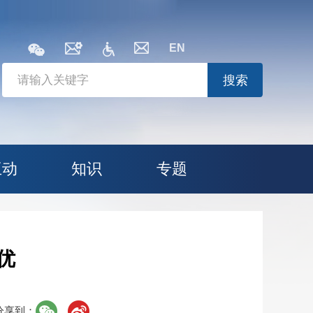
EN
搜索
互动
知识
专题
优
分享到：