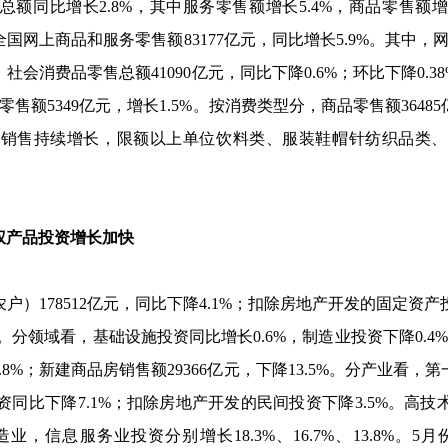
总额同比增长
2.8%
，其中服务零售额增长
5.4%
，商品零售额
全国网上商品和服务零售额
83177
亿元，同比增长
5.9%
。其中，
，社会消费品零售总额
41090
亿元，同比下降
0.6%
；环比下降
0.3
零售额
5349
亿元，增长
1.5%
。按消费类型分，商品零售额
36485
品销售持续增长，限额以上单位饮料类、服装鞋帽针纺织品类、
产品投资增长加快
农户）
178512
亿元，同比下降
4.1%
；扣除房地产开发的固定资产
。分领域看，基础设施投资同比增长
0.6%
，制造业投资下降
0.4%
.8%
；新建商品房销售额
29366
亿元，下降
13.5%
。分产业看，第
资同比下降
7.1%
；扣除房地产开发的民间投资下降
3.5%
。高技
造业，信息服务业投资分别增长
18.3%
、
16.7%
、
13.8%
。
5
月