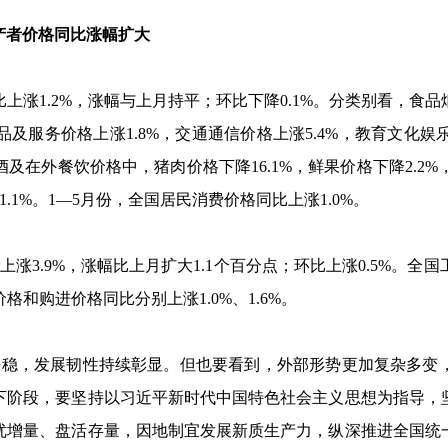
者价格同比涨幅扩大
比上涨
1.2%
，涨幅与上月持平；环比下降
0.1%
。分类别看，食品
品及服务价格上涨
1.8%
，交通通信价格上涨
5.4%
，教育文化娱
酒及在外餐饮价格中，猪肉价格下降
16.1%
，鲜果价格下降
2.2%
1.1%
。
1
—
5
月份，全国居民消费价格同比上涨
1.0%
。
上涨
3.9%
，涨幅比上月扩大
1.1
个百分点；环比上涨
0.5%
。全国
价格和购进价格同比分别上涨
1.0%
、
1.6%
。
平稳，发展韧性持续彰显。但也要看到，外部形势更加复杂多变
下阶段，要坚持以习近平新时代中国特色社会主义思想为指导，
优增量、盘活存量，因地制宜发展新质生产力，纵深推进全国统