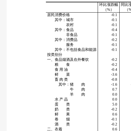
环比涨跌幅
同比
（
%
）
（
居民消费价格
-0.1
其中：城市
-0.1
农村
-0.1
其中：食品
-0.4
非食品
-0.1
其中：消费品
-0.2
服务
-0.1
其中：不包括食品和能源
-0.1
按类别分
一、食品烟酒及在外餐饮
-0.2
粮 食
-0.2
食 用 油
-0.4
鲜 菜
-3.6
畜 肉 类
-0.8
其中：猪 肉
-1.6
牛 肉
0.7
羊 肉
0.0
水 产 品
0.0
蛋 类
5.0
奶 类
-0.2
鲜 果
0.6
卷 烟
-0.1
酒 类
-0.2
二、衣着
0.6