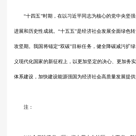
“
十四五
”
时期，在以习近平同志为核心的党中央坚强
进展和历史性成就。
“
十五五
”
是经济社会发展全面绿色转
攻坚期。我国将锚定
“
双碳
”
目标任务，健全降碳减污扩绿
义现代化国家的新征程上，以更加坚定的决心、更加务
体系建设，加快建设能源强国为经济社会高质量发展提供
注：