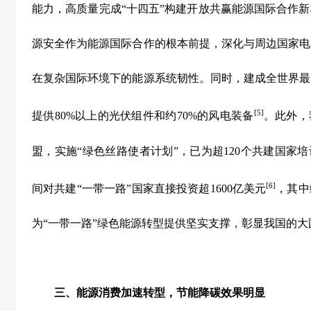
能力，高质量完成
“
十四五
”
构建开放共赢能源国际合作新
源安全作为能源国际合作的根本前提，深化与周边国家电
在复杂国际环境下的能源系统韧性。同时，建成全世界最
[5]
提供
80%
以上的光伏组件和约
70%
的风电装备
。此外，
盟，实施
“
绿色丝路使者计划
”
，已为超
120
个共建国家培
[6]
间对共建
“
一带一路
”
国家直接投资超
1600
亿美元
，其中
为
“
一带一路
”
绿色能源转型提供坚实支撑，彰显我国的大
三、能源消费加速转型，节能降碳效果明显