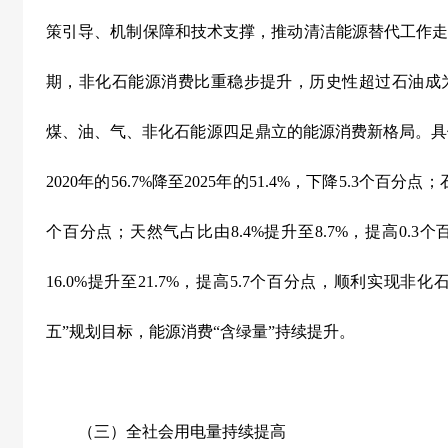
策引导、机制保障和技术支撑，推动清洁能源替代工作
期，非化石能源消费比重稳步提升，历史性超过石油成
煤、油、气、非化石能源四足鼎立的能源消费新格局。具
2020
年的
56.7%
降至
2025
年的
51.4%
，下降
5.3
个百分点；
个百分点；天然气占比由
8.4%
提升至
8.7%
，提高
0.3
个
16.0%
提升至
21.7%
，提高
5.7
个百分点，顺利实现非化
五
”
规划目标，能源消费
“
含绿量
”
持续提升。
（三）全社会用电量持续提高