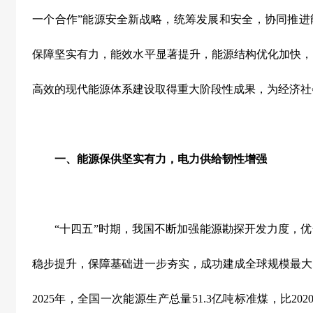
一个合作
”
能源安全新战略，统筹发展和安全，协同推进
保障坚实有力，能效水平显著提升，能源结构优化加快，
高效的现代能源体系建设取得重大阶段性成果，为经济社
一、能源保供坚实有力，电力供给韧性增强
“
十四五
”
时期，我国不断加强能源勘探开发力度，优
稳步提升，保障基础进一步夯实，成功建成全球规模最大
2025
年，全国一次能源生产总量
51.3
亿吨标准煤，比
202