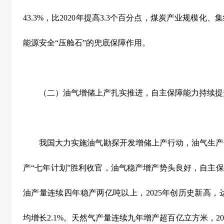
43.3%
，比
2020
年提高
3.3
个百分点，煤炭产业规模化、集
能源安全
“
压舱石
”
的兜底保障作用。
（二）油气增储上产扎实推进，自主保障能力持续提
我国大力实施油气勘探开发增储上产行动，油气生产
产
“
七年计划
”
胜利收官，油气稳产增产势头良好，自主保
油产量连续四年稳产两亿吨以上，
2025
年创历史新高，
均增长
2.1%
。天然气产量连续九年增产超百亿立方米，
20