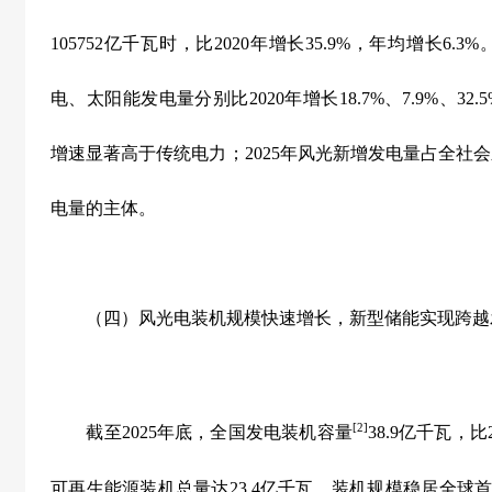
105752
亿千瓦时，比
2020
年增长
35.9%
，年均增长
6.3%
电、太阳能发电量分别比
2020
年增长
18.7%
、
7.9%
、
32.
增速显著高于传统电力；
2025
年风光新增发电量占全社会
电量的主体。
（四）风光电装机规模快速增长，新型储能实现跨越
[2]
截至
2025
年底，全国发电装机容量
38.9
亿千瓦，比
可再生能源装机总量达
23.4
亿千瓦，装机规模稳居全球