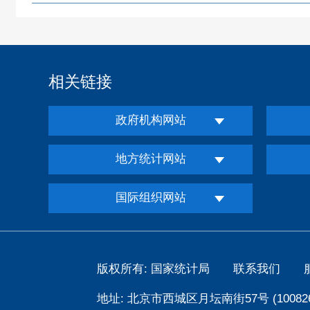
相关链接
政府机构网站
地方统计网站
国际组织网站
版权所有: 国家统计局
联系我们
地址: 北京市西城区月坛南街57号 (100826