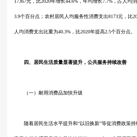
17367
元，比
2020
年增长
44.6%
，年均增长
7.7%
，占人均消
3.9
个百分点；农村居民人均服务性消费支出
8173
元，比
2
人均消费支出比重为
40.3%
，比
2020
年提高
2.5
个百分点。
四、居民生活质量显著提升，公共服务持续改善
（一）耐用消费品加快升级
随着居民生活水平提升和
“
以旧换新
”
等促消费政策持