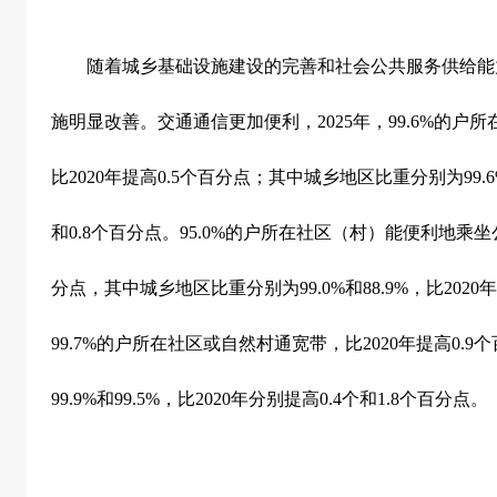
随着城乡基础设施建设的完善和社会公共服务供给能
施明显改善。交通通信更加便利，
2025
年，
99.6%
的户所
比
2020
年提高
0.5
个百分点；其中城乡地区比重分别为
99.
和
0.8
个百分点。
95.0%
的户所在社区（村）能便利地乘坐
分点，其中城乡地区比重分别为
99.0%
和
88.9%
，比
2020
年
99.7%
的户所在社区或自然村通宽带，比
2020
年提高
0.9
个
99.9%
和
99.5%
，比
2020
年分别提高
0.4
个和
1.8
个百分点。