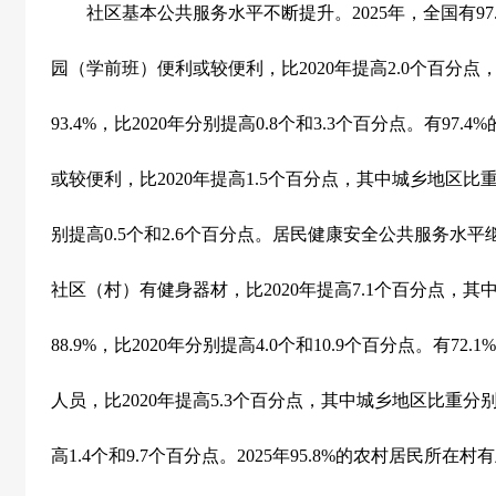
社区基本公共服务水平不断提升。
2025
年，全国有
97
园（学前班）便利或较便利，比
2020
年提高
2.0
个百分点
93.4%
，比
2020
年分别提高
0.8
个和
3.3
个百分点。有
97.4%
或较便利，比
2020
年提高
1.5
个百分点，其中城乡地区比
别提高
0.5
个和
2.6
个百分点。居民健康安全公共服务水平
社区（村）有健身器材，比
2020
年提高
7.1
个百分点，其
88.9%
，比
2020
年分别提高
4.0
个和
10.9
个百分点。有
72.1%
人员，比
2020
年提高
5.3
个百分点，其中城乡地区比重分
高
1.4
个和
9.7
个百分点。
2025
年
95.8%
的农村居民所在村有