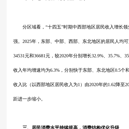
分区域看，
“
十四五
”
时期中西部地区居民收入增长领
强。
2025
年，东部、中部、西部、东北地区的居民人均可
34531
元和
36681
元，较
2020
年分别增长
32.9%
、
35.7%
、
3
收入年均增速均为
6.3%
，分别快于东部、东北地区
0.5
个
收入比（以西部地区居民收入为
1
）由
2020
年的
1.62
降至
2
距进一步缩小。
三、居民消费水平持续提高，消费结构优化升级