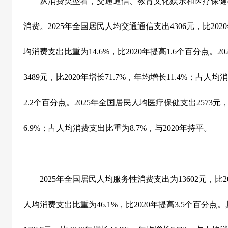
从消费类型看，交通通信、教育文化娱乐和医疗保健
消费。
2025
年全国居民人均交通通信支出
4306
元，比
2020
均消费支出比重为
14.6%
，比
2020
年提高
1.6
个百分点。
20
3489
元，比
2020
年增长
71.7%
，年均增长
11.4%
；占人均消
2.2
个百分点。
2025
年全国居民人均医疗保健支出
2573
元
6.9%
；占人均消费支出比重为
8.7%
，与
2020
年持平。
2025
年全国居民人均服务性消费支出为
13602
元，比
2
人均消费支出比重为
46.1%
，比
2020
年提高
3.5
个百分点。