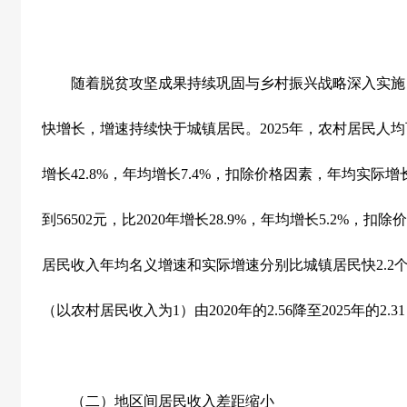
随着脱贫攻坚成果持续巩固与乡村振兴战略深入实施
快增长，增速持续快于城镇居民。
2025
年，农村居民人均
增长
42.8%
，年均增长
7.4%
，扣除价格因素，年均实际增
到
56502
元，比
2020
年增长
28.9%
，年均增长
5.2%
，扣除价
居民收入年均名义增速和实际增速分别比城镇居民快
2.2
（以农村居民收入为
1
）由
2020
年的
2.56
降至
2025
年的
2.31
（二）地区间居民收入差距缩小