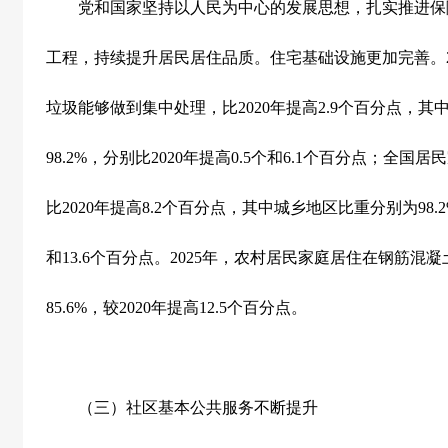
党和国家坚持以人民为中心的发展思想，扎实推进保
工程，持续提升居民居住品质。住宅基础设施更加完善。
垃圾能够做到集中处理，比
2020
年提高
2.9
个百分点，其
98.2%
，分别比
2020
年提高
0.5
个和
6.1
个百分点；全国居民
比
2020
年提高
8.2
个百分点，其中城乡地区比重分别为
98.
和
13.6
个百分点。
2025
年，农村居民家庭居住在钢筋混凝
85.6%
，较
2020
年提高
12.5
个百分点。
（三）社区基本公共服务不断提升