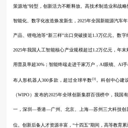
策源地
”
转型，创新活力不断释放。高技术制造业和战略
智能化、数字化改造焕发新生，
2025
年全国新能源汽车年
产品、锂电池等
“
新三样
”
出口突破接近
1.3
万亿元。数字
2025
年我国人工智能核心产业规模超过
1.2
万亿元，年末
用普及率超
30%
；智能终端走进千家万户，
AI
眼镜、
AI
手
[3]
布人形机器人
300
多款，超过全球半数
。科创中心建
（
WIPO
）发布的
2025
年全球创新集群百强榜中，我国
一，深圳
—
香港
—
广州、北京、上海
—
苏州三大科技创
位。创新后备人才资源丰富，
“
十四五
”
期间，高等教育累