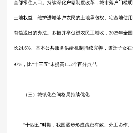
全部常住人口。持续深化户籍制度改革，城市落户门槛明
土地权益，维护进城落户农民的土地承包权、宅基地使用
有偿退出的办法。多措并举促进农民工增收，
2025
年全国
长
24.6%
。基本公共服务供给机制持续完善，随迁子女在
[1]
97%
，比
“
十三五
”
末提高
11.2
个百分点
。
（三）城镇化空间格局持续优化
“
十四五
”
时期，我国逐步形成疏密有致、分工协作、