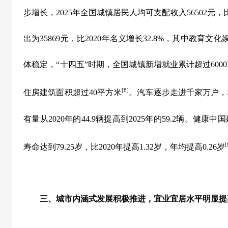
步增长，
2025
年全国城镇居民人均可支配收入
56502
元，
出为
35869
元，比
2020
年名义增长
32.8%
，其中教育文化
体稳定，
“
十四五
”
时期，全国城镇新增就业累计超过
6000
[8]
住房建筑面积超过
40
平方米
。汽车逐步走进千家万户，
有量从
2020
年的
44.9
辆提高到
2025
年的
59.2
辆。健康中国
[
寿命达到
79.25
岁，比
2020
年提高
1.32
岁，年均提高
0.26
岁
三、城市内涵式发展积极推进，宜业宜居水平明显提