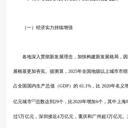
（一）经济实力持续增强
各地深入贯彻新发展理念，加快构建新发展格局，因
展根基更加夯实。据测算，
2025
年全国地级以上城市市
占全国国内生产总值（
GDP
）的
61.1%
，比
2020
年名义
[2]
亿元城市
总数达到
29
个，比
2020
年增加
6
个，其中上海
过
5
万亿元，深圳接近
4
万亿元，重庆和广州超
3
万亿元。