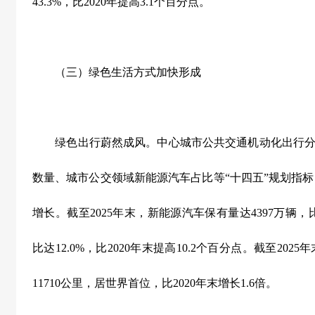
43.3%
，比
2020
年提高
3.1
个百分点。
（三）绿色生活方式加快形成
绿色出行蔚然成风。中心城市公共交通机动化出行分
数量、城市公交领域新能源汽车占比等
“
十四五
”
规划指标
增长。截至
2025
年末，新能源汽车保有量达
4397
万辆，
比达
12.0%
，比
2020
年末提高
10.2
个百分点。截至
2025
年
11710
公里，居世界首位，比
2020
年末增长
1.6
倍。