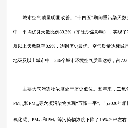
城市空气质量明显改善。
“
十四五
”
期间重污染天数
中，平均优良天数比例
89.3%
（扣除沙尘影响），实现了
及以上天数降至
0.9%
，达到历史最优。空气质量达标城
地级及以上城市中，
246
个城市环境空气质量达标，占
72.
主要大气污染物浓度处于历史低位。五年来，二氧化
PM
和
PM
等六项污染物实现
“
五降一平
”
。与
2020
年相
2.5
10
氧化碳、
PM
和
PM
等污染物浓度下降了
15%-20%
左右
2.5
10