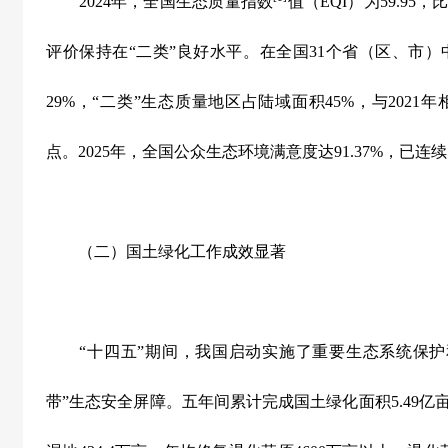
2024
年，全国生态质量指数
值（
EQI
）为
59.95
，
评价保持在
“
二类
”
良好水平。在全国
31
个省（区、市）
29%
，
“
二类
”
生态质量地区占陆域面积
45%
，与
2021
年
点。
2025
年，全国公众生态环境满意度达
91.37%
，已连续
（二）国土绿化工作成效显著
“
十四五
”
期间，我国启动实施了重要生态系统保护
带
”
生态安全屏障。五年间累计完成国土绿化面积
5.49
亿