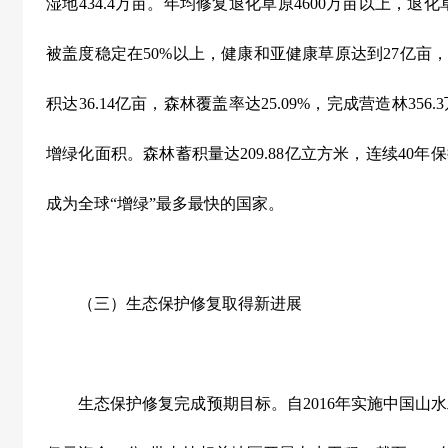
湿地
434.4
万亩。年均修复退化草原
4600
万亩以上，退化
被盖度稳定在
50%
以上，健康和亚健康草原达到
27
亿亩
积达
36.14
亿亩，森林覆盖率达
25.09%
，完成营造林
356.3
增绿化面积。森林蓄积量达
209.88
亿立方米，连续
40
年保
成为全球
“
增绿
”
最多最快的国家。
（三）生态保护修复取得新进展
生态保护修复完成预期目标。自
2016
年实施中国山水