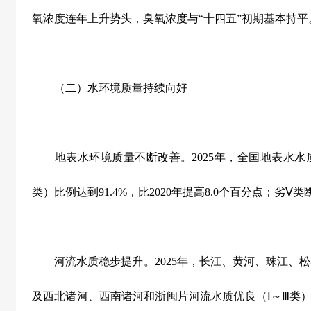
氧浓度连年上升势头，臭氧浓度与
“
十四五
”
初期基本持平
（二）水环境质量持续向好
地表水环境质量不断改善。
2025
年，全国地表水水
类）比例达到
91.4%
，比
2020
年提高
8.0
个百分点；劣
Ⅴ
类
河流水质稳步提升。
2025
年，长江、黄河、珠江、松
及西北诸河、西南诸河和浙闽片河流水质优良（
Ⅰ
～
Ⅲ
类