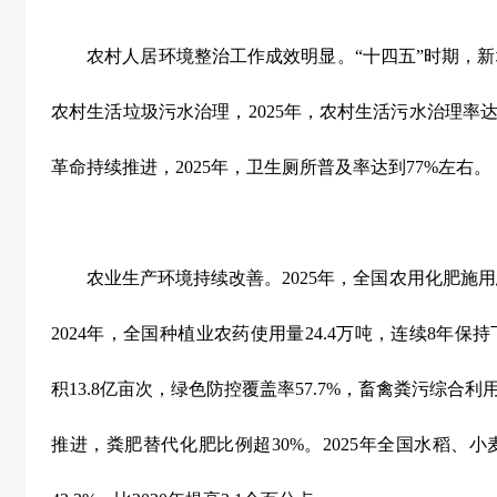
农村人居环境整治工作成效明显。
“
十四五
”
时期，新
农村生活垃圾污水治理，
2025
年，农村生活污水治理率
革命持续推进，
2025
年，卫生厕所普及率达到
77%
左右。
农业生产环境持续改善。
2025
年，全国农用化肥施用
2024
年，全国种植业农药使用量
24.4
万吨，连续
8
年保持
积
13.8
亿亩次，绿色防控覆盖率
57.7%
，畜禽粪污综合利
推进，粪肥替代化肥比例超
30%
。
2025
年全国水稻、小