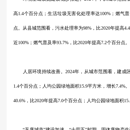
高
1.4
个百分点；生活垃圾无害化处理率达
100%
；燃气普
点。从县城范围看，污水处理率为
98%
，比
2020
年提高
4.4
近
100%
；燃气普及率
93.7%
，比
2020
年提高
7.2
个百分点。
人居环境持续改善。
2024
年，从城市范围看，建成
1.4
个百分点；人均公园绿地面积
15.9
平方米，增长
7.4%
。
40.6%
，比
2020
年提高
7.0
个百分点；人均公园绿地面积
15.
“
无废城市
”
建设加速。
“
十四五
”
时期，固体废物产生