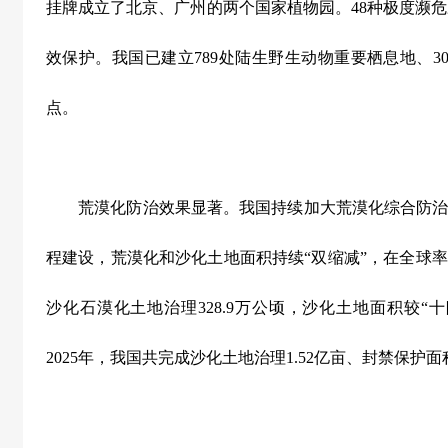
挂牌成立了北京、广州的两个国家植物园。
48
种极度濒危
效保护。我国已建立
789
处陆生野生动物重要栖息地、
3
点。
荒漠化防治效果显著。我国持续加大荒漠化综合防治
程建设，荒漠化和沙化土地面积持续
“
双缩减
”
，在全球率
沙化石漠化土地治理
328.9
万公顷，沙化土地面积较
“
十
2025
年，我国共完成沙化土地治理
1.52
亿亩、封禁保护面