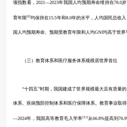
项指数看，
2021—2023
年我国人均预期寿命维持在
78.0
岁
[9]
育年限
均保持在
15.5
年和
8.0
年的水平，人均国民总收入
国人均预期寿命、预期受教育年限和人均
GNI
均高于世界
（三）教育体系和医疗服务体系规模居世界首位
“
十四五
”
时期，我国建成了世界规模最大且有质量的
体系、疾病预防控制体系和医疗保障体系。教育事业取得
[11]
—2024
年，我国高等教育毛入学率
从
66.8%
提高到
76.