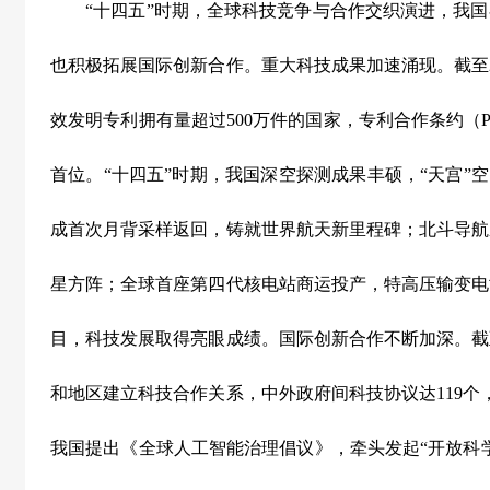
“
十四五
”
时期，全球科技竞争与合作交织演进，我国
也积极拓展国际创新合作。重大科技成果加速涌现。截至
效发明专利拥有量超过
500
万件的国家，专利合作条约（
首位。
“
十四五
”
时期，我国深空探测成果丰硕，
“
天宫
”
空
成首次月背采样返回，铸就世界航天新里程碑；北斗导航
星方阵；全球首座第四代核电站商运投产，特高压输变电
目，科技发展取得亮眼成绩。国际创新合作不断加深。截
和地区建立科技合作关系，中外政府间科技协议达
119
个
我国提出《全球人工智能治理倡议》，牵头发起
“
开放科