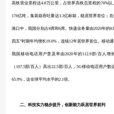
高铁营业里程达
4.8
万公里，占世界高铁总里程的
70%
以
176
亿吨，集装箱吞吐量达
3.3
亿标箱，稳居世界首位；在
港口中，我国分别占
8
席和
6
席。快递业务量由
2020
年的
83
四五
”
时期年均增长
19.0%
，连续
12
年居世界首位。移动通
我国移动电话用户普及率由
2020
年的
112.9
部
/
百人增
（
107.5
部
/
百人）高出
22.5
部
/
百人，
5G
移动电话用户数
65.9%
，达全球平均水平的
2.1
倍。
二、科技实力稳步提升，创新能力跃居世界前列