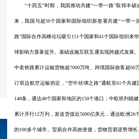
“
十四五
”
时期，我国推动共建
“
一带一路
”
取得丰硕
来，我国与超
50
个国家和国际组织新签署共建
“
一带一
路
”
国际合作高峰论坛吸引
151
个国家和
41
个国际组织来
球影响力显著提升。基础设施互联互通实现跨越式发展
中老铁路累计运输货物超
7000
万吨、跨境国际旅客超
60
订双边航空运输协定，
“
空中丝绸之路
”
通航至
61
个共建
148
条，通达
48
个国家和地区的
150
个港口；中欧班列稳健
累计开行
12
万列，发送货值近
5000
亿美元，通达欧洲
26
的
100
多个城市。贸易合作高效便捷，货物贸易逆势增长