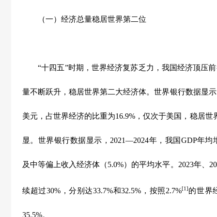
（一）经济总量稳居世界第二位
“
十四五
”
时期，世界经济复苏乏力，我国经济顶压前
量不断跃升，稳居世界第二大经济体。世界银行数据显示
美元，占世界经济的比重为
16.9%
，仅次于美国，稳居世
显。世界银行数据显示，
2021—2024
年，我国
GDP
年均
及中等偏上收入经济体（
5.0%
）的平均水平。
2023
年、
20
[1]
续超过
30%
，分别达
33.7%
和
32.5%
，按照
2.7%
的世界
35.5%
。