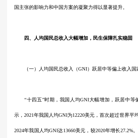
国主张的影响力和中国方案的凝聚力得以显著提升。
四、人均国民总收入大幅增加，民生保障扎实稳固
（一）人均国民总收入（
GNI
）跃居中等偏上收入国
“
十四五
”
时期，我国人均
GNI
大幅增加，跃居中等
示，
2021
年我国人均
GNI
为
12220
美元，首次超过世界平
2024
年我国人均
GNI
达
13660
美元，较
2020
年增长
27.2%
。