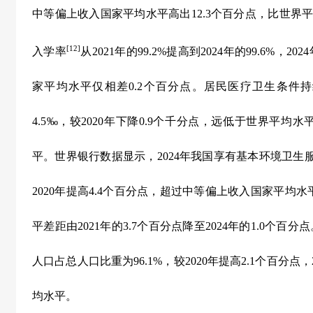
中等偏上收入国家平均水平高出
12.3
个百分点，比世界
[12]
入学率
从
2021
年的
99.2%
提高到
2024
年的
99.6%
，
2024
家平均水平仅相差
0.2
个百分点。居民医疗卫生条件持
4.5‰
，较
2020
年下降
0.9
个千分点，远低于世界平均水
平。世界银行数据显示，
2024
年我国享有基本环境卫生
2020
年提高
4.4
个百分点，超过中等偏上收入国家平均水
平差距由
2021
年的
3.7
个百分点降至
2024
年的
1.0
个百分点
人口占总人口比重为
96.1%
，较
2020
年提高
2.1
个百分点，
均水平。