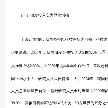
（一）研发投入实力显著增强
“
十四五
”
时期，我国坚持以科技创新为引领，科技硬
[2]
历史新高。
2025
年，我国研发经费投入达
5497
亿美元
[4]
入强度
达
2.80%
，比
2020
年提高
0.44
个百分点，首次超
[5]
国平均水平
。研究人才队伍持续壮大。
2024
年，我国
人员总量居世界首位；基础研究人员全时当量由
2020
年
39.9%
；高被引科学家达到
1405
人次，约占世界的五分之