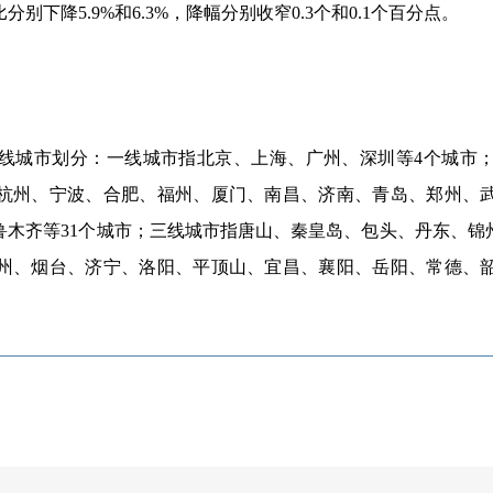
比分别下降
5.9%
和
6.3%
，降幅分别收窄
0.3
个和
0.1
个百分点。
线城市划分：一线城市指北京、上海、广州、深圳等4个城市；
杭州、宁波、合肥、福州、厦门、南昌、济南、青岛、郑州、
鲁木齐等31个城市；三线城市指唐山、秦皇岛、包头、丹东、锦
州、烟台、济宁、洛阳、平顶山、宜昌、襄阳、岳阳、常德、