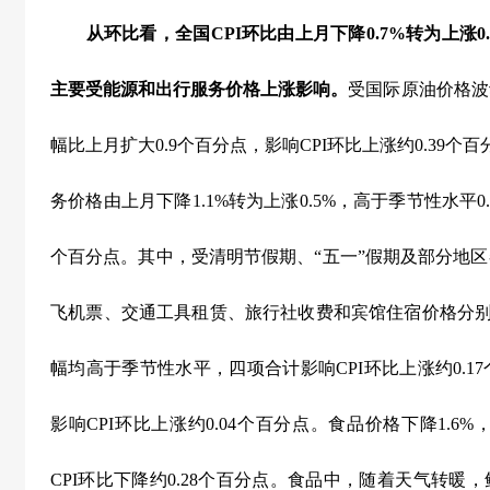
从环比看，全国
CPI
环比由上月下降
0.7%
转为上涨
0
主要受能源和出行服务价格上涨影响。
受国际原油价格波
幅比上月扩大
0.9
个百分点，影响
CPI
环比上涨约
0.39
个百
务价格由上月下降
1.1%
转为上涨
0.5%
，高于季节性水平
0
个百分点。其中，受清明节假期、“五一”假期及部分地
飞机票、交通工具租赁、旅行社收费和宾馆住宿价格分
幅均高于季节性水平，四项合计影响
CPI
环比上涨约
0.17
影响
CPI
环比上涨约
0.04
个百分点。食品价格下降
1.6%
CPI
环比下降约
0.28
个百分点。食品中，随着天气转暖，