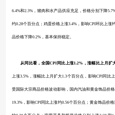
6.4%
和
2.3%
，猪肉和水产品供应充足，价格分别下降
5.7
约
0.28
个百分点；鸡蛋价格上涨
3.4%
，影响
CPI
环比上涨
品价格下降
0.2%
，基本保持稳定。
从同比看，全国
CPI
同比上涨
1.2%
，涨幅比上月扩
上涨
3.5%
，涨幅比上月扩大
1.3
个百分点，影响
CPI
同比
受国际大宗商品价格波动影响，国内汽油和黄金饰品价格
19.3%
，影响
CPI
同比上涨约
0.56
个百分点；黄金饰品价格