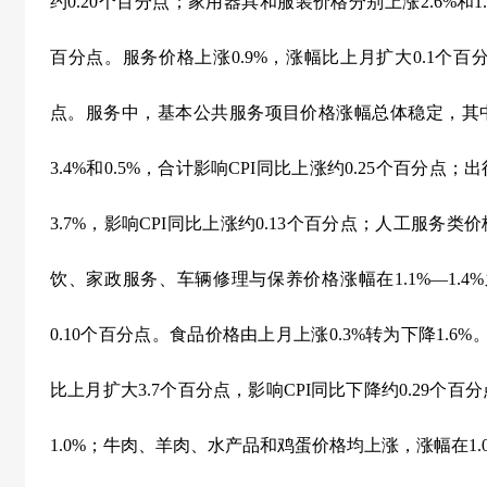
约
0.20
个百分点；家用器具和服装价格分别上涨
2.6%
和
1
百分点。服务价格上涨
0.9%
，涨幅比上月扩大
0.1
个百
点。服务中，基本公共服务项目价格涨幅总体稳定，其
3.4%
和
0.5%
，合计影响
CPI
同比上涨约
0.25
个百分点；出
3.7%
，影响
CPI
同比上涨约
0.13
个百分点；人工服务类价
饮、家政服务、车辆修理与保养价格涨幅在
1.1%
—
1.4%
0.10
个百分点。食品价格由上月上涨
0.3%
转为下降
1.6%
比上月扩大
3.7
个百分点，影响
CPI
同比下降约
0.29
个百分
1.0%
；牛肉、羊肉、水产品和鸡蛋价格均上涨，涨幅在
1.