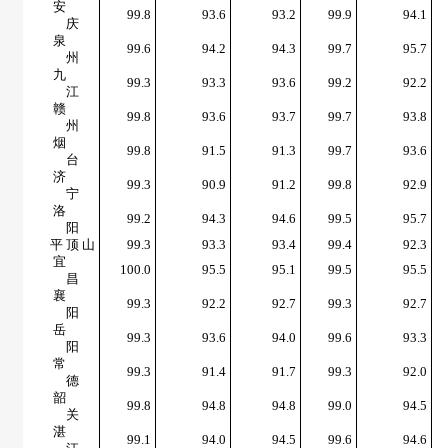
安
99.8
93.6
93.2
99.9
94.1
庆
泉
99.6
94.2
94.3
99.7
95.7
州
九
99.3
93.3
93.6
99.2
92.2
江
赣
99.8
93.6
93.7
99.7
93.8
州
烟
99.8
91.5
91.3
99.7
93.6
台
济
99.3
90.9
91.2
99.8
92.9
宁
洛
99.2
94.3
94.6
99.5
95.7
阳
平 顶 山
99.3
93.3
93.4
99.4
92.3
宜
100.0
95.5
95.1
99.5
95.5
昌
襄
99.3
92.2
92.7
99.3
92.7
阳
岳
99.3
93.6
94.0
99.6
93.3
阳
常
99.3
91.4
91.7
99.3
92.0
德
韶
99.8
94.8
94.8
99.0
94.5
关
湛
99.1
94.0
94.5
99.6
94.6