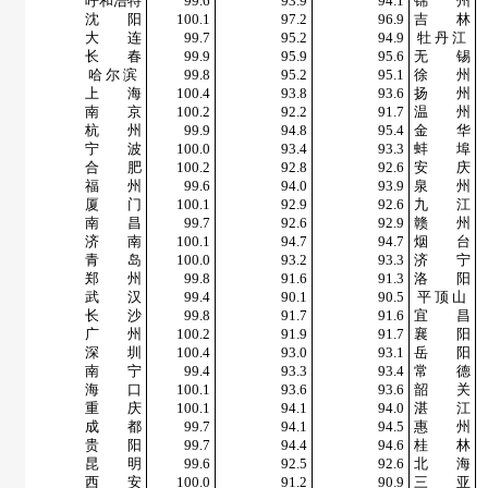
呼和浩特
99.6
93.9
94.1
锦 州
沈 阳
100.1
97.2
96.9
吉 林
大 连
99.7
95.2
94.9
牡 丹 江
长 春
99.9
95.9
95.6
无 锡
哈 尔 滨
99.8
95.2
95.1
徐 州
上 海
100.4
93.8
93.6
扬 州
南 京
100.2
92.2
91.7
温 州
杭 州
99.9
94.8
95.4
金 华
宁 波
100.0
93.4
93.3
蚌 埠
合 肥
100.2
92.8
92.6
安 庆
福 州
99.6
94.0
93.9
泉 州
厦 门
100.1
92.9
92.6
九 江
南 昌
99.7
92.6
92.9
赣 州
济 南
100.1
94.7
94.7
烟 台
青 岛
100.0
93.2
93.3
济 宁
郑 州
99.8
91.6
91.3
洛 阳
武 汉
99.4
90.1
90.5
平 顶 山
长 沙
99.8
91.7
91.6
宜 昌
广 州
100.2
91.9
91.7
襄 阳
深 圳
100.4
93.0
93.1
岳 阳
南 宁
99.4
93.3
93.4
常 德
海 口
100.1
93.6
93.6
韶 关
重 庆
100.1
94.1
94.0
湛 江
成 都
99.7
94.1
94.5
惠 州
贵 阳
99.7
94.4
94.6
桂 林
昆 明
99.6
92.5
92.6
北 海
西 安
100.0
91.2
90.9
三 亚