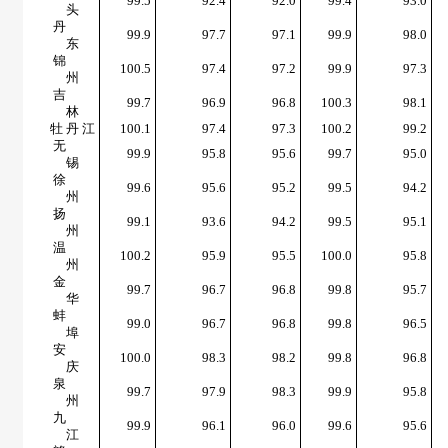
99.5
92.4
92.0
99.4
93.0
头
丹
99.9
97.7
97.1
99.9
98.0
东
锦
100.5
97.4
97.2
99.9
97.3
州
吉
99.7
96.9
96.8
100.3
98.1
林
牡 丹 江
100.1
97.4
97.3
100.2
99.2
无
99.9
95.8
95.6
99.7
95.0
锡
徐
99.6
95.6
95.2
99.5
94.2
州
扬
99.1
93.6
94.2
99.5
95.1
州
温
100.2
95.9
95.5
100.0
95.8
州
金
99.7
96.7
96.8
99.8
95.7
华
蚌
99.0
96.7
96.8
99.8
96.5
埠
安
100.0
98.3
98.2
99.8
96.8
庆
泉
99.7
97.9
98.3
99.9
95.8
州
九
99.9
96.1
96.0
99.6
95.6
江