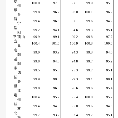
赣
100.0
97.0
97.1
99.9
95.5
州
烟
99.8
96.2
96.0
100.1
96.2
台
济
99.4
96.8
97.1
99.6
94.2
宁
洛
99.2
94.1
94.6
99.3
95.1
阳
平 顶 山
99.9
99.1
99.2
99.8
97.7
宜
100.4
101.5
100.9
100.3
100.0
昌
襄
99.0
93.9
94.3
99.3
94.6
阳
岳
99.8
94.8
94.8
99.7
95.2
阳
常
99.5
95.5
95.3
99.7
95.1
德
韶
99.9
99.5
99.3
99.1
98.1
关
湛
99.8
96.0
96.6
99.6
95.4
江
惠
100.4
95.7
95.4
100.0
95.7
州
桂
99.4
94.3
95.0
99.6
94.5
林
北
99.7
93.2
93.4
99.7
95.1
海