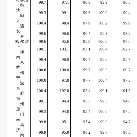
99.7
97.1
96.8
99.9
96.5
特
沈
99.3
99.1
99.6
100.0
99.4
阳
大
100.4
98.4
97.9
100.2
99.9
连
长
99.6
96.6
96.4
99.8
98.2
春
哈 尔 滨
99.6
95.6
95.9
100.0
97.6
上
100.1
103.1
103.1
100.4
102.7
海
南
99.4
96.0
96.4
99.9
95.7
京
杭
100.6
100.0
99.7
100.3
100.7
州
宁
100.0
97.8
97.7
100.4
97.3
波
合
100.4
102.0
102.4
100.1
101.3
肥
福
99.1
94.4
95.3
99.5
94.8
州
厦
99.3
94.8
95.4
100.0
97.5
门
南
99.8
95.1
95.4
99.9
94.7
昌
济
99.9
95.8
96.2
99.7
96.3
南