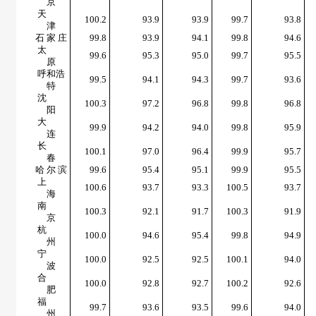
京
天
100.2
93.9
93.9
99.7
93.8
津
石 家 庄
99.8
93.9
94.1
99.8
94.6
太
99.6
95.3
95.0
99.7
95.5
原
呼和浩
99.5
94.1
94.3
99.7
93.6
特
沈
100.3
97.2
96.8
99.8
96.8
阳
大
99.9
94.2
94.0
99.8
95.9
连
长
100.1
97.0
96.4
99.9
95.7
春
哈 尔 滨
99.6
95.4
95.1
99.9
95.5
上
100.6
93.7
93.3
100.5
93.7
海
南
100.3
92.1
91.7
100.3
91.9
京
杭
100.0
94.6
95.4
99.8
94.9
州
宁
100.0
92.5
92.5
100.1
94.0
波
合
100.0
92.8
92.7
100.2
92.6
肥
福
99.7
93.6
93.5
99.6
94.0
州