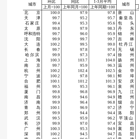
环比
同比
1-3
月平均
城市
城市
上月
=100
上年同月
=100
上年同期
=100
北 京
100.0
97.9
97.8
唐 山
天 津
99.7
95.2
95.7
秦 皇 岛
石 家 庄
99.4
95.3
95.6
包 头
太 原
99.8
97.9
98.3
丹 东
呼和浩特
99.7
96.0
95.9
锦 州
沈 阳
99.9
99.7
99.7
吉 林
大 连
100.2
99.5
99.0
牡 丹 江
长 春
99.7
97.8
97.6
无 锡
哈 尔 滨
99.9
97.3
97.4
徐 州
上 海
100.3
103.7
104.0
扬 州
南 京
99.7
95.9
96.3
温 州
杭 州
100.2
102.4
102.5
金 华
宁 波
100.2
97.8
98.1
蚌 埠
合 肥
100.1
101.2
101.3
安 庆
福 州
99.5
95.3
96.1
泉 州
厦 门
99.8
96.8
96.9
九 江
南 昌
99.9
94.6
94.9
赣 州
济 南
99.9
96.4
96.8
烟 台
青 岛
100.1
96.9
97.2
济 宁
郑 州
99.9
94.4
94.4
洛 阳
武 汉
99.5
95.9
96.2
平 顶 山
长 沙
99.9
97.0
97.4
宜 昌
广 州
100.3
95.3
94.9
襄 阳
深 圳
100.2
94.5
94.7
岳 阳