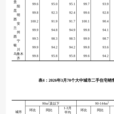
贵
99.6
95.0
95.1
99.7
93.9
阳
昆
99.8
92.3
92.4
99.6
92.8
明
西
100.2
91.9
91.7
100.1
90.4
安
兰
99.9
94.8
94.9
99.8
94.1
州
西
99.5
98.3
98.5
99.9
98.7
宁
银
99.9
94.2
94.2
99.8
93.6
川
乌鲁木
99.8
95.8
95.8
99.6
94.2
齐
表
4
：
2026
年
3
月
70
个大中城市二手住宅销
2
2
90m
及以下
90-144m
1-3
月
环比
同比
环比
同比
城市
平均