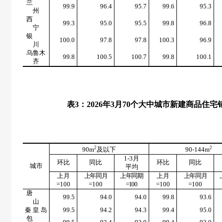
兰
99.9
96.4
95.7
99.6
95.3
州
西
99.3
95.0
95.5
99.8
96.8
宁
银
100.0
97.8
97.8
100.3
96.9
川
乌鲁木
99.8
100.5
100.7
99.8
100.1
齐
表
3
：
2026
年
3
月
70
个大中城市新建商品住宅
2
2
90m
及以下
90-144m
1-3
月
环比
同比
环比
同比
城市
平均
上月
上年同月
上年同期
上月
上年同月
=100
=100
=100
=100
=100
唐
99.5
94.0
94.0
99.8
93.6
山
秦 皇 岛
99.5
94.2
94.3
99.4
95.0
包