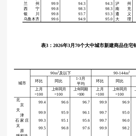
兰 州
99.9
94.3
94.3
泸 州
西 宁
99.8
98.3
98.3
南 充
银 川
99.8
93.7
93.3
遵 义
乌鲁木齐
99.6
94.9
95.0
大 理
表
3
：
2026
年
3
月
70
个大中城市新建商品住宅
2
2
90m
及以下
90-144m
1-3
月
环比
同比
环比
同比
城市
平均
上月
上年同月
上年同期
上月
上年同月
=100
=100
=100
=100
=100
北
99.4
96.6
96.7
99.9
96.9
京
天
99.9
95.9
96.1
99.7
95.0
津
石 家 庄
99.3
95.1
95.6
99.7
96.0
太
99.5
96.8
97.6
99.9
98.2
原
呼和浩