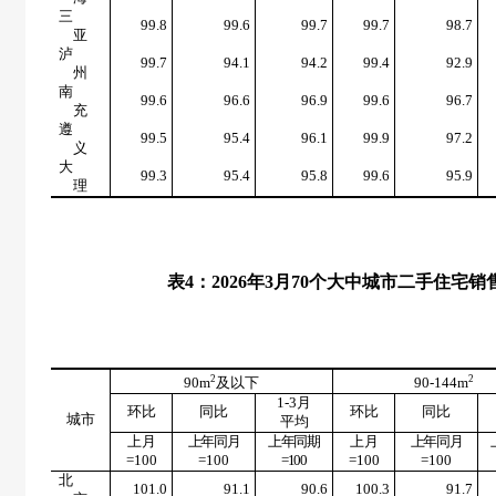
三
99.8
99.6
99.7
99.7
98.7
亚
泸
99.7
94.1
94.2
99.4
92.9
州
南
99.6
96.6
96.9
99.6
96.7
充
遵
99.5
95.4
96.1
99.9
97.2
义
大
99.3
95.4
95.8
99.6
95.9
理
表
4
：
2026
年
3
月
70
个大中城市二手住宅销
2
2
90m
及以下
90-144m
1-3
月
环比
同比
环比
同比
城市
平均
上月
上年同月
上年同期
上月
上年同月
=100
=100
=100
=100
=100
北
101.0
91.1
90.6
100.3
91.7