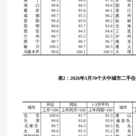
南 宁
99.5
96.9
97.6
常 德
海 口
99.8
94.5
94.6
韶 关
重 庆
99.5
95.6
96.1
湛 江
成 都
99.7
95.5
96.2
惠 州
贵 阳
99.4
95.9
96.2
桂 林
昆 明
99.8
93.7
93.8
北 海
西 安
99.8
94.5
94.4
三 亚
兰 州
99.7
95.5
95.5
泸 州
西 宁
99.7
96.7
96.7
南 充
银 川
100.2
96.7
96.5
遵 义
乌鲁木齐
99.8
100.1
100.3
大 理
表
2
：
2026
年
3
月
70
个大中城市二手住
环比
同比
1-3
月平均
城市
城市
上月
=100
上年同月
=100
上年同期
=100
北 京
100.6
91.7
91.5
唐 山
天 津
99.8
93.8
93.9
秦 皇 岛
石 家 庄
99.7
94.3
94.5
包 头
太 原
99.6
95.3
95.2
丹 东