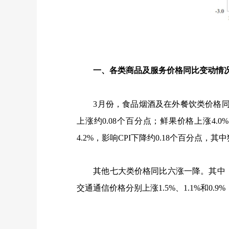
一、各类商品及服务价格同比变动情
3
月份，食品烟酒及在外餐饮类价格
上涨约
0.08
个百分点；鲜果价格上涨
4.0%
4.2%
，影响
CPI
下降约
0.18
个百分点，其中
其他七大类价格同比六涨一降。其中，
交通通信价格分别上涨
1.5%
、
1.1%
和
0.9%