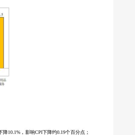
下降
10.1%
，影响
CPI
下降约
0.19
个百分点；