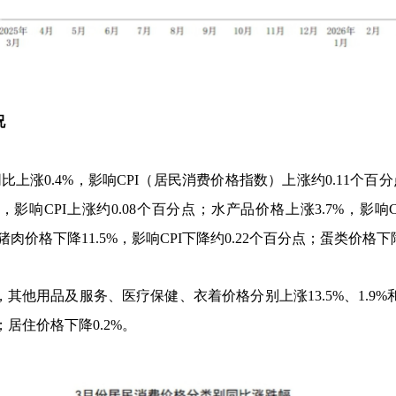
况
同比上涨
0.4%
，影响
CPI
（居民消费价格指数）上涨约
0.11
个百分
，影响
CPI
上涨约
0.08
个百分点；水产品价格上涨
3.7%
，影响
猪肉价格下降
11.5%
，影响
CPI
下降约
0.22
个百分点；蛋类价格下
其他用品及服务、医疗保健、衣着价格分别上涨
13.5%
、
1.9%
；居住价格下降
0.2%
。