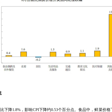
况
环比下降
1.8%
，影响
CPI
下降约
0.53
个百分点。食品中，鲜菜价格