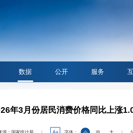
数据
公开
服务
026年3月份居民消费价格同比上涨1.
来源：国家统计局
字体：
中
大
Aa
|
小
|