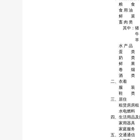
粮 食
食 用 油
鲜 菜
畜 肉 类
其中：猪
牛 
羊 
水 产 品
蛋 类
奶 类
鲜 果
卷 烟
酒 类
二、衣着
服 装
鞋 类
三、居住
租赁房房租
水电燃料
四、生活用品及
家用器具
家庭服务
五、交通通信