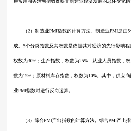
通常用商务活动指数反映非制造业经济发展的总体变化情
（
2
）制造业
PMI
指数的计算方法。制造业
PMI
是由
5
成。
5
个分类指数及其权数是依据其对经济的先行影响程
权数为
30%
；生产指数，权数为
25%
；从业人员指数，权
数为
15%
；原材料库存指数，权数为
10%
。其中，供应商
业
PMI
指数时进行反向运算。
（
3
）综合
PMI
产出指数的计算方法。综合
PMI
产出指