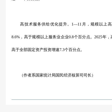
高技术服务供给优化提升。
1
—
11
月，规模以上高
8.6%
，高于规模以上服务业企业
0.8
个百分点。
2025
年，
高于全部固定资产投资增速
7.3
个百分点。
（作者系国家统计局国民经济核算司司长）