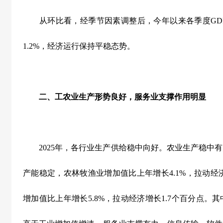
从环比看，经季节因素调整后，今年以来各季度
GD
1.2%
，经济运行保持平稳态势。
二、工农业生产形势良好，服务业支撑作用明显
2025
年，各行业生产供给稳中向好。农业生产稳中有
产能稳定，农林牧渔业增加值比上年增长
4.1%
，拉动经
增加值比上年增长
5.8%
，拉动经济增长
1.7
个百分点。其