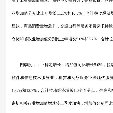
高于工业增加值增速。服务业支撑有力，信息传输、软件
业增加值分别比上年增长
11.1%
和
10.3%
，合计拉动经济
显效，商品消费量增质升，交通出行等服务消费需求持续
仓储和邮政业增加值分别比上年增长
5.0%
和
5.2%
，合计拉
四季度，工业稳定增长，增加值同比增长
5.0%
，拉
软件和信息技术服务业，租赁和商务服务业等现代服
10.7%
和
12.7%
，合计拉动经济增长
1.0
个百分点。住宿和
密切相关行业增加值增速较上季度加快，增加值分别同比