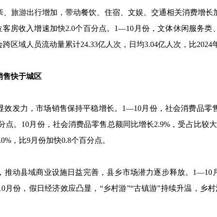
、旅游出行增加，带动餐饮、住宿、文娱、交通相关消费增长
位客房收入增速加快
2.0
个百分点。
1
—
10
月份，文体休闲服务类
会跨区域人员流动量累计
24.33
亿人次，日均
3.04
亿人次，比
2024
售快于城区
效发力，市场销售保持平稳增长。
1
—
10
月份，社会消费品零
分点。
10
月份，社会消费品零售总额同比增长
2.9%
，受占比较大
.0%
，比
9
月份加快
0.8
个百分点。
推动县域商业设施日益完善，县乡市场潜力逐步释放。
1
—
10
10
月份，假日经济效应凸显，“乡村游”“古镇游”持续升温，乡