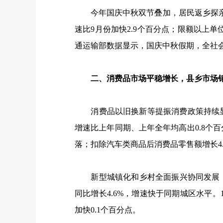
今年国庆中秋双节叠加，居民返乡探亲
速比
9
月份加快
2.9
个百分点；限额以上单
通运输部数据显示，国庆中秋假期，全社
二、消费品市场平稳增长，县乡市场销
消费品以旧换新等提振消费政策持续显
增速比上年同期、上年全年均高出
0.8
个百
落；扣除汽车类商品后消费品零售额增长
4
新型城镇化和乡村全面振兴协同发展，
同比增长
4.6%
，增速快于同期城区水平。
加快
0.1
个百分点。