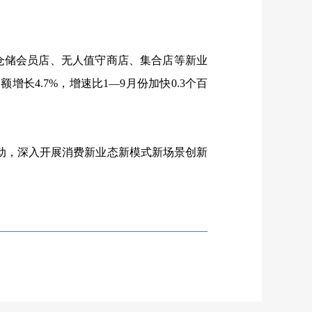
仓储会员店、无人值守商店、集合店等新业
售额增长
4.7%
，增速比
1
—
9
月份加快
0.3
个百
动，深入开展消费新业态新模式新场景创新