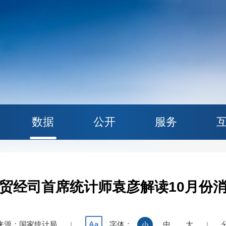
数据
公开
服务
贸经司首席统计师袁彦解读10月份
来源：国家统计局
字体：
中
大
Aa
|
小
|