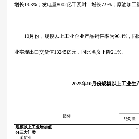
增长
19.3%
；发电量
8002
亿千瓦时，增长
7.9%
；原油加工
10
月份，规模以上工业企业产品销售率为
96.4%
，同
业实现出口交货值
13245
亿元，同比名义下降
2.1%
。
2025
年
10
月份规模以上工业生
指标
绝对量
规模以上工业增加值
…
分三大门类
采矿业
…