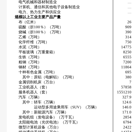
电气机械和器材制造业
…
计算机、通信和其他电子设备制造业
…
电力、热力生产和供应业
…
规模以上工业主要产品产量
布（亿米）
26
硫酸（折
100
％）（万吨）
909
烧碱（折
100
％）（万吨）
390
乙烯（万吨）
314
化学纤维（万吨）
750
水泥（万吨）
14775
平板玻璃（万重量箱）
8250
生铁（万吨）
6555
粗钢（万吨）
7200
钢材（万吨）
11864
十种有色金属（万吨）
695
其中：原铝（电解铝）（万吨）
380
金属切削机床（万台）
7
工业机器人（套）
57858
服务机器人（套）
1551210
汽车（万辆）
327.9
其中：轿车（万辆）
124.6
运动型多用途乘用车（
SUV
）（万辆）
146.0
其中：新能源汽车（万辆）
171.0
发电机组（发电设备）（万千瓦）
2854
太阳能电池（光伏电池）（万千瓦）
6794
微型计算机设备（万台）
2422