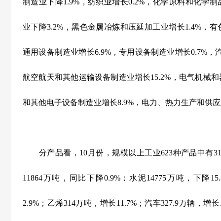
制造业下降
1.9%
，纺织业增长
0.2%
，化学原料和化学制
业下降
3.2%
，黑色金属冶炼和压延加工业增长
1.4%
，有
通用设备制造业增长
6.9%
，专用设备制造业增长
0.7%
，
航空航天和其他运输设备制造业增长
15.2%
，电气机械和
和其他电子设备制造业增长
8.9%
，电力、热力生产和供应
分产品看，
10
月份，规模以上工业
623
种产品中有
3
11864
万吨，同比下降
0.9%
；水泥
14775
万吨，下降
15
2.9%
；乙烯
314
万吨，增长
11.7%
；汽车
327.9
万辆，增长