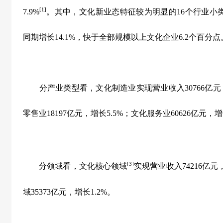
[1]
7.9%
。其中，文化新业态特征较为明显的
16
个行业小
同期增长
14.1%
，快于全部规模以上文化企业
6.2
个百分点
分产业类型看，文化制造业实现营业收入
30766
亿元
零售业
18197
亿元，增长
5.5%
；文化服务业
60626
亿元，增
[3]
分领域看，文化核心领域
实现营业收入
74216
亿元
域
35373
亿元，增长
1.2%
。