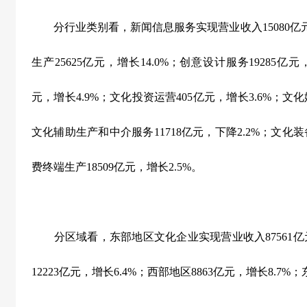
分行业类别看，新闻信息服务实现营业收入
15080
亿
生产
25625
亿元，增长
14.0%
；创意设计服务
19285
亿元
元，增长
4.9%
；文化投资运营
405
亿元，增长
3.6%
；文化
文化辅助生产和中介服务
11718
亿元，下降
2.2%
；文化装
费终端生产
18509
亿元，增长
2.5%
。
分区域看，东部地区文化企业实现营业收入
87561
亿
12223
亿元，增长
6.4%
；西部地区
8863
亿元，增长
8.7%
；