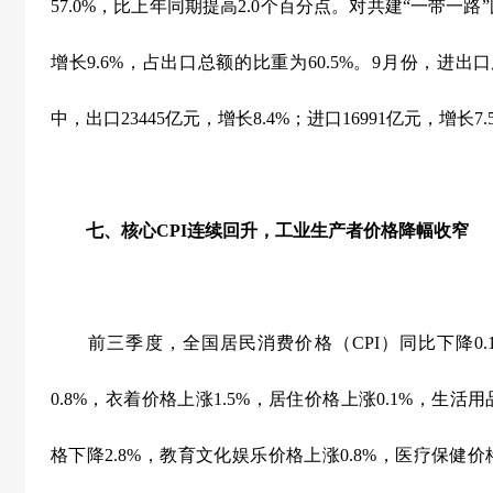
57.0%
，比上年同期提高
2.0
个百分点。对共建“一带一路
增长
9.6%
，占出口总额的比重为
60.5%
。
9
月份，进出口
中，出口
23445
亿元，增长
8.4%
；进口
16991
亿元，增长
7.
七、核心
CPI
连续回升，工业生产者价格降幅收窄
前三季度，全国居民消费价格（
CPI
）同比下降
0.
0.8%
，衣着价格上涨
1.5%
，居住价格上涨
0.1%
，生活用
格下降
2.8%
，教育文化娱乐价格上涨
0.8%
，医疗保健价