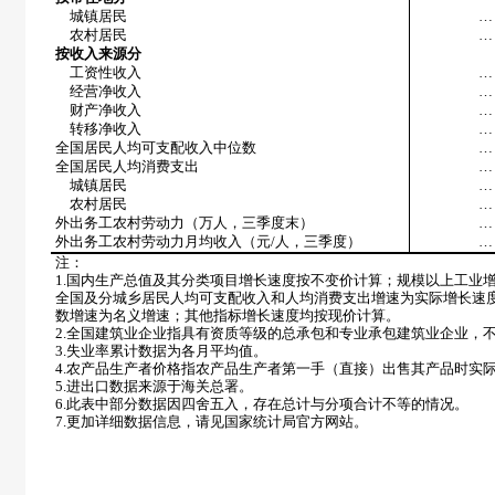
城镇居民
…
农村居民
…
按收入来源分
工资性收入
…
经营净收入
…
财产净收入
…
转移净收入
…
全国居民人均可支配收入中位数
…
全国居民人均消费支出
…
城镇居民
…
农村居民
…
外出务工农村劳动力（万人，三季度末）
…
外出务工农村劳动力月均收入（元
/
人，三季度）
…
注：
1.
国内生产总值及其分类项目增长速度按不变价计算；规模以上工业
全国及分城乡居民人均可支配收入和人均消费支出增速为实际增长速
数增速为名义增速；其他指标增长速度均按现价计算。
2.
全国建筑业企业指具有资质等级的总承包和专业承包建筑业企业，
3.
失业率累计数据为各月平均值。
4.
农产品生产者价格指农产品生产者第一手（直接）出售其产品时实
5.
进出口数据来源于海关总署。
6.
此表中部分数据因四舍五入，存在总计与分项合计不等的情况。
7.
更加详细数据信息，请见国家统计局官方网站。