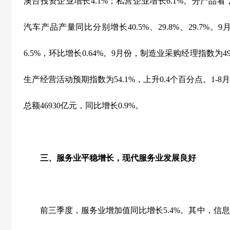
澳台投资企业增长
4.1%
；私营企业增长
6.1%
。分产品看
汽车产品产量同比分别增长
40.5%
、
29.8%
、
29.7%
。
9
6.5%
，环比增长
0.64%
。
9
月份，制造业采购经理指数为
4
生产经营活动预期指数为
54.1%
，上升
0.4
个百分点。
1-8
月
总额
46930
亿元，同比增长
0.9%
。
三、服务业平稳增长，现代服务业发展良好
前三季度，服务业增加值同比增长
5.4%
。其中，信息