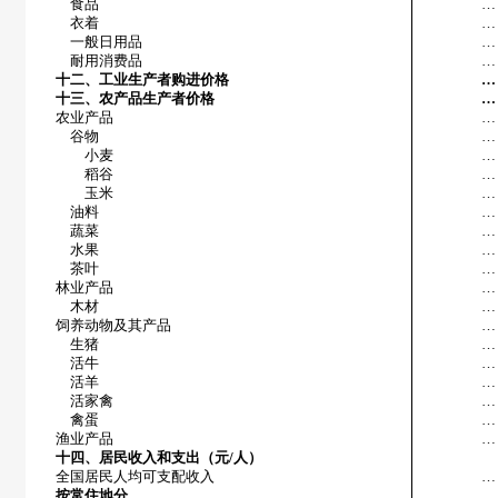
食品
…
衣着
…
一般日用品
…
耐用消费品
…
十二、工业生产者购进价格
…
十三、农产品生产者价格
…
农业产品
…
谷物
…
小麦
…
稻谷
…
玉米
…
油料
…
蔬菜
…
水果
…
茶叶
…
林业产品
…
木材
…
饲养动物及其产品
…
生猪
…
活牛
…
活羊
…
活家禽
…
禽蛋
…
渔业产品
…
十四、居民收入和支出（元
/
人）
全国居民人均可支配收入
…
按常住地分