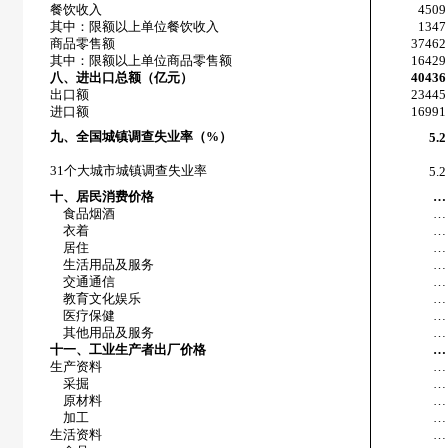
餐饮收入
4509
其中：限额以上单位餐饮收入
1347
商品零售额
37462
其中：限额以上单位商品零售额
16429
八、进出口总额（亿元）
40436
出口额
23445
进口额
16991
九、全国城镇调查失业率（
%
）
5.2
31
个大城市城镇调查失业率
5.2
十、居民消费价格
…
食品烟酒
…
衣着
…
居住
…
生活用品及服务
…
交通通信
…
教育文化娱乐
…
医疗保健
…
其他用品及服务
…
十一、工业生产者出厂价格
…
生产资料
…
采掘
…
原材料
…
加工
…
生活资料
…