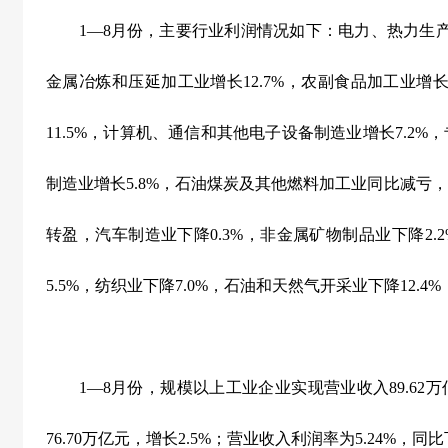
1
—
8
月份，主要行业利润情况如下：电力、热力生
金属冶炼和压延加工业增长
12.7%
，农副食品加工业增
11.5%
，计算机、通信和其他电子设备制造业增长
7.2%
，
制造业增长
5.8%
，石油煤炭及其他燃料加工业同比减亏，
转盈，汽车制造业下降
0.3%
，非金属矿物制品业下降
2.
5.5%
，纺织业下降
7.0%
，石油和天然气开采业下降
12.4%
1
—
8
月份，规模以上工业企业实现营业收入
89.62
万
76.70
万亿元，增长
2.5%
；营业收入利润率为
5.24%
，同比