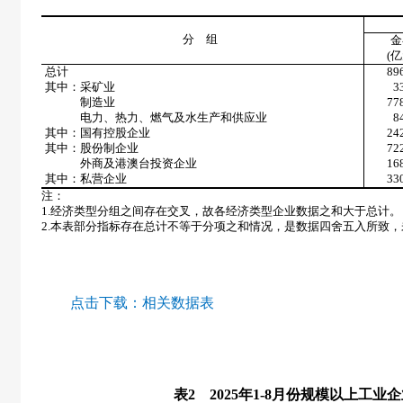
分 组
金
(
亿
总计
89
其中：采矿业
3
制造业
77
电力、热力、燃气及水生产和供应业
8
其中：国有控股企业
24
其中：股份制企业
72
外商及港澳台投资企业
16
其中：私营企业
33
注：
1.
经济类型分组之间存在交叉，故各经济类型企业数据之和大于总计。
2.
本表部分指标存在总计不等于分项之和情况，是数据四舍五入所致，
点击下载：
相关数据表
表
2
2025
年
1-8
月份规模以上工业企