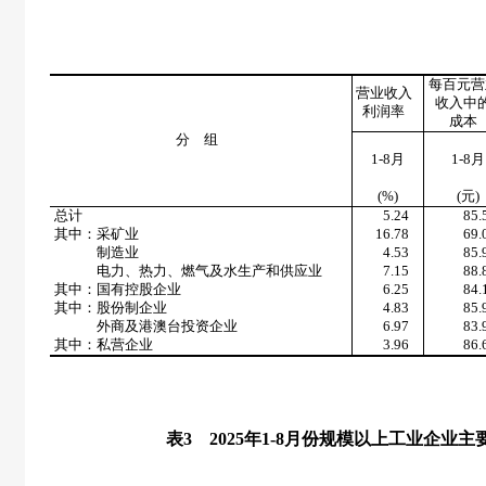
每百元营
营业收入
收入中
利润率
成本
分 组
1-8月
1-8月
(%)
(
元
)
总计
5.24
85.
其中：采矿业
16.78
69.
制造业
4.53
85.
电力、热力、燃气及水生产和供应业
7.15
88.
其中：国有控股企业
6.25
84.
其中：股份制企业
4.83
85.
外商及港澳台投资企业
6.97
83.
其中：私营企业
3.96
86.
表
3
2025
年
1-8
月份规模以上工业企业主