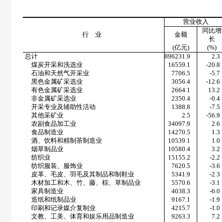
营业收入
同比增
行 业
金额
长
(
亿元
)
(%)
总计
896231.9
2.3
煤炭开采和洗选业
16559.1
-20.8
石油和天然气开采业
7706.5
-5.7
黑色金属矿采选业
3056.4
-12.6
有色金属矿采选业
2664.1
13.2
非金属矿采选业
2350.4
-0.4
开采专业及辅助性活动
1388.8
-7.5
其他采矿业
2.5
-56.9
农副食品加工业
34097.9
2.6
食品制造业
14270.5
1.3
酒、饮料和精制茶制造业
10539.1
1.0
烟草制品业
10580.4
3.2
纺织业
15155.2
-2.2
纺织服装、服饰业
7620.5
-3.6
皮革、毛皮、羽毛及其制品和制鞋业
5341.9
-2.3
木材加工和木、竹、藤、棕、草制品业
5570.6
-3.1
家具制造业
4038.3
-6.0
造纸和纸制品业
9167.1
-1.9
印刷和记录媒介复制业
4215.7
-1.0
文教、工美、体育和娱乐用品制造业
9263.3
7.2