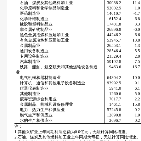
石油、煤炭及其他燃料加工业
30988.2
-11.4
化学原料和化学制品制造业
52002.5
1.0
医药制造业
14010.7
-1.7
化学纤维制造业
6152.4
-6.8
橡胶和塑料制品业
17481.8
3.3
非金属矿物制品业
26996.8
-6.0
黑色金属冶炼和压延加工业
44246.2
-6.6
有色金属冶炼和压延加工业
53945.7
13.8
金属制品业
26553.1
1.3
通用设备制造业
28546.4
5.5
专用设备制造业
21329.4
2.8
汽车制造业
59192.8
7.5
铁路、船舶、航空航天和其他运输设备制造
9463.6
16.7
业
电气机械和器材制造业
64304.2
10.0
计算机、通信和其他电子设备制造业
93992.5
9.1
仪器仪表制造业
5941.0
6.1
其他制造业
1260.6
5.0
废弃资源综合利用业
7017.7
2.2
金属制品、机械和设备修理业
1461.1
15.8
电力、热力生产和供应业
57245.8
0.2
燃气生产和供应业
12890.8
1.9
水的生产和供应业
2696.7
0.2
注：
1.
其他采矿业上年同期利润总额为
0.0
亿元，无法计算同比增速。
2.
石油、煤炭及其他燃料加工业
上年同期为亏损，无法计算同比增速。