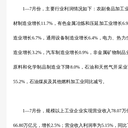
1
—
7
月份，主要行业利润情况如下：农副食品加工
材制造业增长
11.7%
，有色金属冶炼和压延加工业增长
6.
造业增长
6.7%
，通用设备制造业增长
6.4%
，电力、热力
造业增长
3.2%
，汽车制造业增长
0.9%
，非金属矿物制品
原料和化学制品制造业下降
8.0%
，石油和天然气开采业
55.2%
，石油煤炭及其他燃料加工业同比减亏。
1
—
7
月份，规模以上工业企业实现营业收入
78.07
万
66.80
万亿元，增长
2.5%
；营业收入利润率为
5.15%
，同比