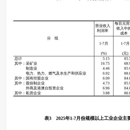
每百元营
营业收入
收入中
利润率
成本
分 组
1-7月
1-7月
(%)
(
元
)
总计
5.15
85.
其中：采矿业
16.75
68.
制造业
4.46
85.
电力、热力、燃气及水生产和供应业
6.92
88.
其中：国有控股企业
6.09
84.
其中：股份制企业
4.73
85.
外商及港澳台投资企业
6.96
84.
其中：私营企业
3.88
86.
表
3
2025
年
1-7
月份规模以上工业企业主