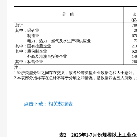
分 组
金
(
亿
总计
78
其中：采矿业
2
制造业
67
电力、热力、燃气及水生产和供应业
7
其中：国有控股企业
21
其中：股份制企业
62
外商及港澳台投资企业
14
其中：私营企业
28
注：
1.
经济类型分组之间存在交叉，故各经济类型企业数据之和大于总计。
2.
本表部分指标存在总计不等于分项之和情况，是数据四舍五入所致，
点击下载：
相关数据表
表
2
2025
年
1-7
月份规模以上工业企