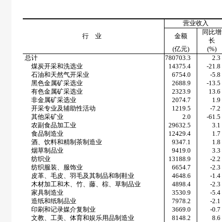
营业收入
同比增
行 业
金额
长
(
亿元
)
(%)
总计
780703.3
2.3
煤炭开采和洗选业
14375.4
-21.8
石油和天然气开采业
6754.0
-5.8
黑色金属矿采选业
2688.9
-13.5
有色金属矿采选业
2323.9
13.6
非金属矿采选业
2074.7
1.9
开采专业及辅助性活动
1219.5
-7.2
其他采矿业
2.0
-61.5
农副食品加工业
29632.5
3.1
食品制造业
12429.4
1.7
酒、饮料和精制茶制造业
9347.1
1.8
烟草制品业
9419.0
3.3
纺织业
13188.9
-2.2
纺织服装、服饰业
6654.7
-2.3
皮革、毛皮、羽毛及其制品和制鞋业
4648.6
-1.4
木材加工和木、竹、藤、棕、草制品业
4898.4
-2.3
家具制造业
3530.9
-5.4
造纸和纸制品业
7978.2
-2.1
印刷和记录媒介复制业
3669.0
-0.7
文教、工美、体育和娱乐用品制造业
8148.2
8.6