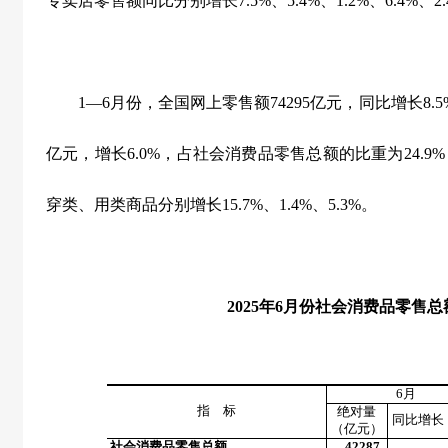
专卖店零售额同比分别增长
7.5%
、
5.4%
、
1.2%
、
6.4%
、
2
1
—
6
月份，全国网上零售额
74295
亿元，同比增长
8.5
亿元，增长
6.0%
，占社会消费品零售总额的比重为
24.9%
穿类、用类商品分别增长
15.7%
、
1.4%
、
5.3%
。
2025
年
6
月份社会消费品零售总
6
月
指 标
绝对量
同比增长
（亿元）
社会消费品零售总额
42287