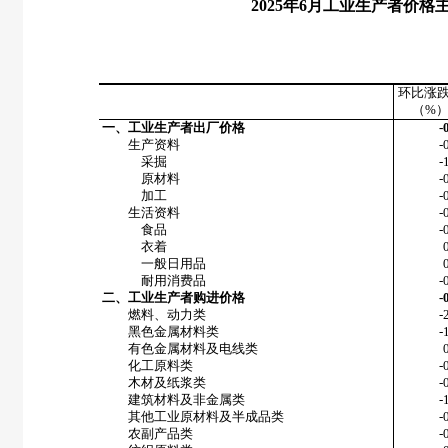
2025
年
6
月工业生产者价格
环比涨
（
%
一、工业生产者出厂价格
-
生产资料
-
采掘
-
原材料
-
加工
-
生活资料
-
食品
-
衣着
一般日用品
耐用消费品
-
二、工业生产者购进价格
-
燃料、动力类
-
黑色金属材料类
-
有色金属材料及电线类
化工原料类
-
木材及纸浆类
-
建筑材料及非金属类
-
其他工业原材料及半成品类
-
农副产品类
-