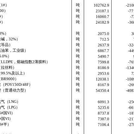
（
1#
）
吨
102762.9
-210
00
）
吨
23187.1
-77
#
）
吨
16060.7
-7
#
）
吨
24182.9
-36
8%
）
吨
2075.0
3
液碱，
32%
）
吨
712.5
优等品）
吨
2637.9
-32
石油苯，工业级）
吨
6867.7
-44
5.0%
）
吨
5490.7
（
LLDPE
，熔融指数
2
薄膜料）
吨
7599.8
-76
（拉丝料）
吨
8186.9
-134
（
99.5%
及以上）
吨
2953.6
7
（
BR9000
）
吨
12038.1
-108
丝（
POY150D/48F
）
吨
8167.9
-26
锂（普通动力型）
吨
54350.4
-408
然气（
LNG
）
吨
6091.3
-25
油气（
LPG
）
吨
5235.6
-66
5#
国
VI
）
吨
8737.8
-18
#
国
VI
）
吨
7387.0
-21
8#
半）
吨
7106.4
-27