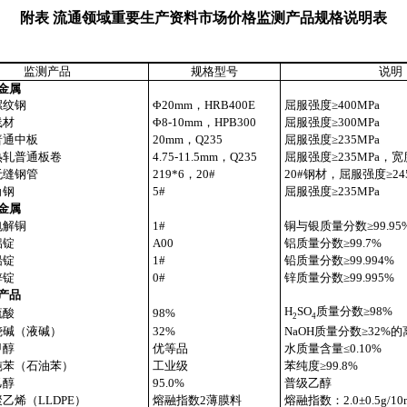
附表 流通领域重要生产资料市场价格监测产品规格说明表
监测产品
规格型号
说明
金属
螺纹钢
Φ20mm，HRB400E
屈服强度≥400MPa
线材
Φ8-10mm，HPB300
屈服强度≥300MPa
普通中板
20mm，Q235
屈服强度≥235MPa
热轧普通板卷
4.75-11.5mm，Q235
屈服强度≥235MPa，宽度
无缝钢管
219*6，20#
20#钢材，屈服强度≥24
角钢
5#
屈服强度≥235MPa
金属
电解铜
1#
铜与银质量分数≥99.95
铝锭
A00
铝质量分数≥99.7%
铅锭
1#
铅质量分数≥99.994%
锌锭
0#
锌质量分数≥99.995%
产品
H
SO
质量分数≥98%
硫酸
98%
2
4
烧碱（液碱）
32%
NaOH质量分数≥32%
甲醇
优等品
水质量含量≤0.10%
纯苯（石油苯）
工业级
苯纯度≥99.8%
乙醇
95.0%
普级乙醇
聚乙烯（LLDPE）
熔融指数2薄膜料
熔融指数：2.0±0.5g/10