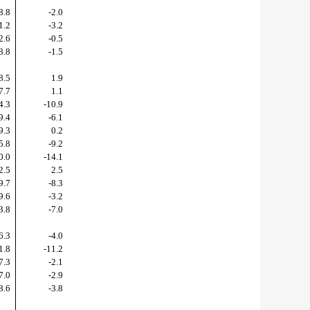
8.8
-2.0
1.2
-3.2
2.6
-0.5
8.8
-1.5
8.5
1.9
7.7
1.1
4.3
-10.9
9.4
-6.1
9.3
0.2
5.8
-9.2
0.0
-14.1
2.5
2.5
9.7
-8.3
9.6
-3.2
3.8
-7.0
6.3
-4.0
1.8
-11.2
7.3
-2.1
7.0
-2.9
8.6
-3.8