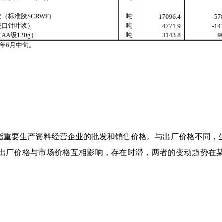
胶（标准胶
SCRWF
）
吨
17096.4
-57
进口针叶浆）
吨
4771.9
-14
（
AA
级
120g
）
吨
3143.8
9
年
6
月中旬。
重要生产资料经营企业的批发和销售价格。与出厂价格不同，生
出厂价格与市场价格互相影响，存在时滞，两者的变动趋势在