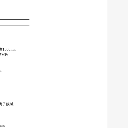
1500mm
5MPa
%
的离子膜碱
min