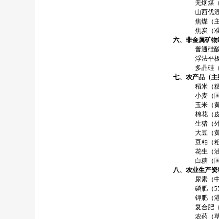
无烟煤
山西优
焦煤（
焦炭（
六、非金属矿物
普通硅
浮法平
多晶硅
七、农产品（主
稻米（
小麦（
玉米（
棉花（
生猪（
大豆（
豆粕（
花生（
白糖（
八、农业生产资
尿素（
磷肥（
5
钾肥（
复合肥
农药（