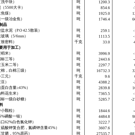
（洗中块）
吨
1200.3
混（
5500
大卡）
吨
854.6
-
主焦煤）
吨
1925.0
1
准一级冶金焦）
吨
1746.4
6
制品
酸盐水泥（
P.O 42.5
散装）
吨
259.1
-
板玻璃（
5/6mm
）
吨
1113.5
-
（致密料）
千克
33.0
-
要用于加工）
粳稻米）
吨
3996.9
-
国标三等）
吨
2443.6
-
黄玉米二等）
吨
2297.7
皮棉，白棉三级）
吨
16732.3
3
外三元）
千克
9.6
黄豆）
吨
4388.2
-
粗蛋白含量≥
43%
）
吨
2839.8
1
油料花生米）
吨
7365.5
-
国标一级白砂糖）
吨
5285.7
-2
料
中小颗粒）
吨
1844.6
-
5%
磷酸一铵）
吨
4484.8
9
港口
62%
白色氯化钾）
吨
3222.7
-
（硫酸钾复合肥，氮磷钾含量
45%
）
吨
3607.6
草甘膦，
95%
原药）
吨
27535.7
-88