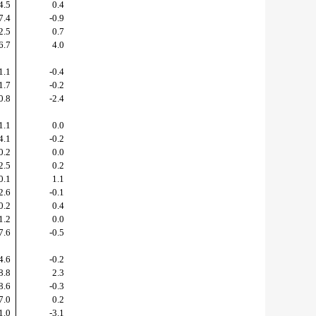
4.5
0.4
7.4
-0.9
2.5
0.7
6.7
4.0
1.1
-0.4
1.7
-0.2
0.8
-2.4
1.1
0.0
4.1
-0.2
0.2
0.0
2.5
0.2
0.1
1.1
2.6
-0.1
0.2
0.4
1.2
0.0
7.6
-0.5
4.6
-0.2
8.8
2.3
8.6
-0.3
7.0
0.2
1.0
-3.1