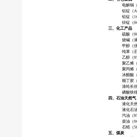
电解铜
铝锭（
A
铅锭（
1
锌锭（
0
三、化工产品
硫酸（
9
烧碱（
甲醇（
纯苯（
乙醇（
9
聚乙烯
聚丙烯
冰醋酸
顺丁胶
涤纶长
磷酸铁
四、石油天然气
液化天
液化石
汽油（
9
柴油（
0
石蜡（
5
五、煤炭