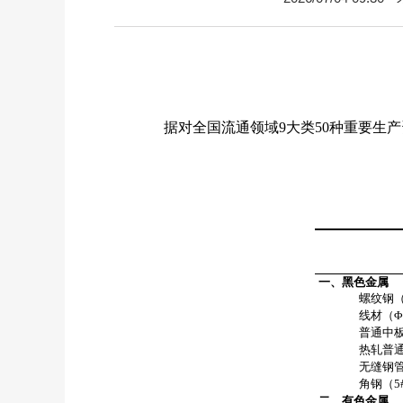
据对全国流通领域
9
大类
50
种重要生产
一、黑色金属
螺纹钢
线材（
普通中
热轧普
无缝钢
角钢（
5
二、有色金属