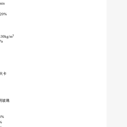
min
20%
3
0kg/m
Pa
0大卡
明玻璃
5%
%