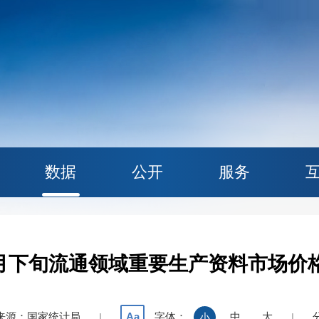
数据
公开
服务
年6月下旬流通领域重要生产资料市场价
来源：国家统计局
字体：
中
大
Aa
|
小
|