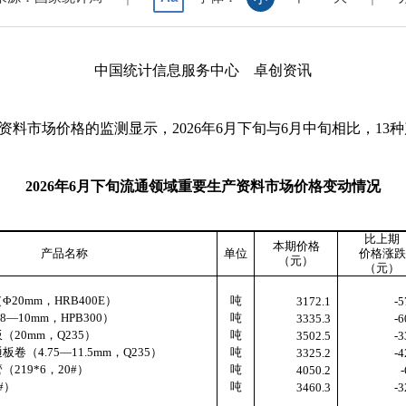
中国统计信息服务中心 卓创资讯
资料市场价格的监测显示，
2026
年
6
月下旬与
6
月中旬相比，
13
种
2026
年
6
月下旬流通领域重要生产资料市场价格变动情况
比上期
本期价格
产品名称
单位
价格涨跌
（元）
（元）
（Φ
20mm
，
HRB400E
）
吨
3172.1
-5
Φ
8
—
10mm
，
HPB300
）
吨
3335.3
-6
板（
20mm
，
Q235
）
吨
3502.5
-3
通板卷（
4.75
—
11.5mm
，
Q235
）
吨
3325.2
-4
管（
219*6
，
20#
）
吨
4050.2
-
#
）
吨
3460.3
-3