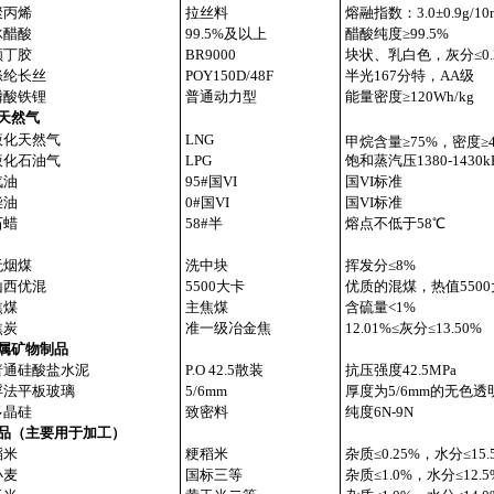
聚丙烯
拉丝料
熔融指数：3.0±0.9g/10
冰醋酸
99.5%及以上
醋酸纯度≥99.5%
顺丁胶
BR9000
块状、乳白色，灰分≤0.
涤纶长丝
POY150D/48F
半光167分特，AA级
磷酸铁锂
普通动力型
能量密度≥120Wh/kg
天然气
液化天然气
LNG
甲烷含量≥75%，密度≥43
液化石油气
LPG
饱和蒸汽压1380-1430k
汽油
95#国VI
国VI标准
柴油
0#国VI
国VI标准
石蜡
58#半
熔点不低于58℃
无烟煤
洗中块
挥发分≤8%
山西优混
5500大卡
优质的混煤，热值550
焦煤
主焦煤
含硫量<1%
焦炭
准一级冶金焦
12.01%≤灰分≤13.50%
属矿物制品
普通硅酸盐水泥
P.O 42.5散装
抗压强度42.5MPa
浮法平板玻璃
5/6mm
厚度为5/6mm的无色透
多晶硅
致密料
纯度6N-9N
品（主要用于加工）
稻米
粳稻米
杂质≤0.25%，水分≤15.
小麦
国标三等
杂质≤1.0%，水分≤12.5