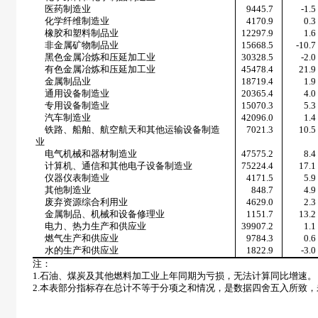
医药制造业
9445.7
-1.5
化学纤维制造业
4170.9
0.3
橡胶和塑料制品业
12297.9
1.6
非金属矿物制品业
15668.5
-10.7
黑色金属冶炼和压延加工业
30328.5
-2.0
有色金属冶炼和压延加工业
45478.4
21.9
金属制品业
18719.4
1.9
通用设备制造业
20365.4
4.0
专用设备制造业
15070.3
5.3
汽车制造业
42096.0
1.4
铁路、船舶、航空航天和其他运输设备制造
7021.3
10.5
业
电气机械和器材制造业
47575.2
8.4
计算机、通信和其他电子设备制造业
75224.4
17.1
仪器仪表制造业
4171.5
5.9
其他制造业
848.7
4.9
废弃资源综合利用业
4629.0
2.3
金属制品、机械和设备修理业
1151.7
13.2
电力、热力生产和供应业
39907.2
1.1
燃气生产和供应业
9784.3
0.6
水的生产和供应业
1822.9
-3.0
注：
1.
石油、煤炭及其他燃料加工业上年同期为亏损，无法计算同比增速。
2.
本表部分指标存在总计不等于分项之和情况，是数据四舍五入所致，