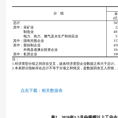
分 组
金
(
亿
总计
56
其中：采矿业
2
制造业
49
电力、热力、燃气及水生产和供应业
5
其中：国有控股企业
15
其中：股份制企业
45
外商及港澳台投资企业
10
其中：私营企业
19
注：
1.
经济类型分组之间存在交叉，故各经济类型企业数据之和大于总计。
2.
本表部分指标存在总计不等于分项之和情况，是数据四舍五入所致，
点击下载：
相关数据表
表
2
2026
年
1-5
月份规模以上工业企