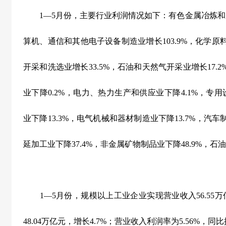
1
—
5
月份，主要行业利润情况如下：有色金属冶炼和
算机、通信和其他电子设备制造业增长
103.9%
，化学原
开采和洗选业增长
33.5%
，石油和天然气开采业增长
17.2
业下降
0.2%
，电力、热力生产和供应业下降
4.1%
，专用
业下降
13.3%
，电气机械和器材制造业下降
13.7%
，汽车
延加工业下降
37.4%
，非金属矿物制品业下降
48.9%
，石油
1
—
5
月份，规模以上工业企业实现营业收入
56.55
万
48.04
万亿元，增长
4.7%
；营业收入利润率为
5.56%
，同比