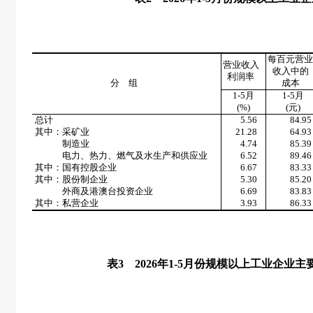
每百元营
营业收入
收入中的
利润率
分 组
成本
1-5月
1-5月
(%)
(
元
)
总计
5.56
84.95
其中：采矿业
21.28
64.93
制造业
4.74
85.39
电力、热力、燃气及水生产和供应业
6.52
89.46
其中：国有控股企业
6.67
83.33
其中：股份制企业
5.30
85.20
外商及港澳台投资企业
6.69
83.83
其中：私营企业
3.93
86.33
表
3
2026
年
1-5
月份规模以上工业企业主