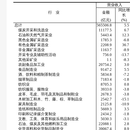
营业收入
同比增
行 业
金额
长
(
亿元
)
(%)
总计
565506.8
5.5
煤炭开采和洗选业
11177.5
6.7
石油和天然气开采业
5443.4
12.3
黑色金属矿采选业
1785.3
-6.8
有色金属矿采选业
2208.9
36.7
非金属矿采选业
1163.7
-8.9
开采专业及辅助性活动
756.0
-13.7
其他采矿业
1.1
-8.3
农副食品加工业
20754.2
3.0
食品制造业
9147.2
5.5
酒、饮料和精制茶制造业
5834.8
-7.2
烟草制品业
7183.4
-1.8
纺织业
8705.3
0.8
纺织服装、服饰业
3933.0
-3.8
皮革、毛皮、羽毛及其制品和制鞋业
2678.3
-3.8
木材加工和木、竹、藤、棕、草制品业
2542.7
-15.1
家具制造业
2125.8
-10.9
造纸和纸制品业
5669.3
3.5
印刷和记录媒介复制业
2434.2
-1.8
文教、工美、体育和娱乐用品制造业
5030.3
-3.1
石油、煤炭及其他燃料加工业
22088.1
2.8
化学原料和化学制品制造业
39067.4
8.9