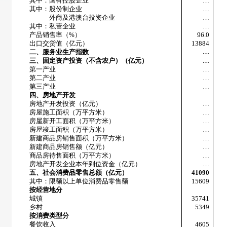
其中：国有控股企业
…
其中：股份制企业
…
外商及港澳台投资企业
…
其中：私营企业
…
产品销售率（
%
）
96.0
出口交货值（亿元）
13884
二、服务业生产指数
…
三、固定资产投资（不含农户）（亿元）
…
第一产业
…
第二产业
…
第三产业
…
四、房地产开发
房地产开发投资（亿元）
…
房屋施工面积（万平方米）
…
房屋新开工面积（万平方米）
…
房屋竣工面积（万平方米）
…
新建商品房销售面积（万平方米）
…
新建商品房销售额（亿元）
…
商品房待售面积（万平方米）
…
房地产开发企业本年到位资金（亿元）
…
五、社会消费品零售总额（亿元）
41090
其中：限额以上单位消费品零售额
15609
按经营地分
城镇
35741
乡村
5349
按消费类型分
餐饮收入
4605