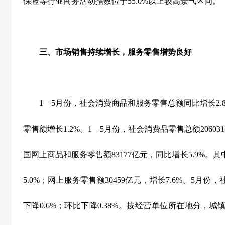
保险等行业商务活动指数位于
55.0%
以上较高景气区间。
三、市场销售持续增长，服务零售增势良好
1
—
5
月份，社会消费商品和服务零售总额同比增长
2.
零售额增长
1.2%
。
1
—
5
月份，社会消费品零售总额
206031
国网上商品和服务零售额
83177
亿元，同比增长
5.9%
。其
5.0%
；网上服务零售额
30459
亿元，增长
7.6%
。
5
月份，
下降
0.6%
；环比下降
0.38%
。按经营单位所在地分，城