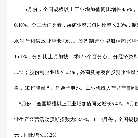
5
月份，全国规模以上工业增加值同比增长
4.5%
，
0.40%
。分三大门类看，采矿业增加值同比增长
2.3%
，制
水生产和供应业增长
7.6%
。装备制造业增加值同比增
15.1%
，分别比上月加快
1.2
和
2.3
个百分点。分经济类
3.7%
；股份制企业增长
5.2%
，外商及港澳台投资企业增
看，
3D
打印设备、锂离子电池、工业机器人产品产量同
—
5
月份，全国规模以上工业增加值同比增长
5.4%
。
5
月
业生产经营活动预期指数为
53.9%
。
1
—
4
月份，全国规
元，同比增长
18.2%
。