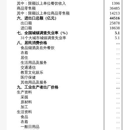
其中：限额以上单位餐饮收入
1396
商品零售额
36485
其中：限额以上单位商品零售额
14213
六、进出口总额（亿元）
44516
出口额
25878
进口额
18638
七、全国城镇调查失业率（
%
）
5.1
31
个大城市城镇调查失业率
5.1
八、居民消费价格
…
食品烟酒及在外餐饮
…
衣着
…
居住
…
生活用品及服务
…
交通通信
…
教育文化娱乐
…
医疗保健
…
其他用品及服务
…
九、工业生产者出厂价格
…
生产资料
…
采掘
…
原材料
…
加工
…
生活资料
…
食品
…
衣着
…
一般日用品
…