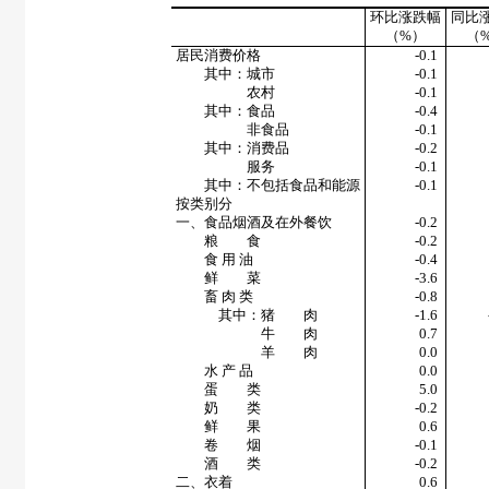
环比涨跌幅
同比
（
%
）
（
居民消费价格
-0.1
其中：城市
-0.1
农村
-0.1
其中：食品
-0.4
非食品
-0.1
其中：消费品
-0.2
服务
-0.1
其中：不包括食品和能源
-0.1
按类别分
一、食品烟酒及在外餐饮
-0.2
粮 食
-0.2
食 用 油
-0.4
鲜 菜
-3.6
畜 肉 类
-0.8
其中：猪 肉
-1.6
牛 肉
0.7
羊 肉
0.0
水 产 品
0.0
蛋 类
5.0
奶 类
-0.2
鲜 果
0.6
卷 烟
-0.1
酒 类
-0.2
二、衣着
0.6