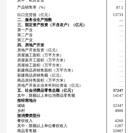
其中：私营企业
…
产品销售率（
%
）
97.1
出口交货值（亿元）
13733
二、服务业生产指数
…
三、固定资产投资（不含农户）（亿元）
…
第一产业
…
第二产业
…
第三产业
…
四、房地产开发
房地产开发投资（亿元）
…
房屋施工面积（万平方米）
…
房屋新开工面积（万平方米）
…
房屋竣工面积（万平方米）
…
新建商品房销售面积（万平方米）
…
新建商品房销售额（亿元）
…
商品房待售面积（万平方米）
…
房地产开发企业本年到位资金（亿元）
…
五、社会消费品零售总额（亿元）
37247
其中：限额以上单位消费品零售额
14147
按经营地分
城镇
32347
乡村
4900
按消费类型分
餐饮收入
4260
其中：限额以上单位餐饮收入
1287
商品零售额
32987