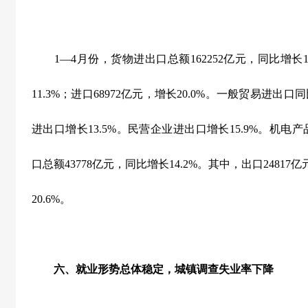
1
—
4
月份，货物进出口总额
162252
亿元，同比增长
11.3%
；进口
68972
亿元，增长
20.0%
。一般贸易进出口同
进出口增长
13.5%
。民营企业进出口增长
15.9%
。机电产
口总额
43778
亿元，同比增长
14.2%
。其中，出口
24817
亿
20.6%
。
六、就业形势总体稳定，城镇调查失业率下降