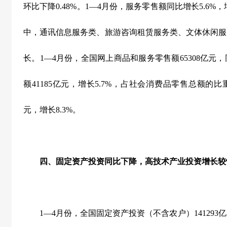
环比下降
0.48%
。
1
—
4
月份，服务零售额同比增长
5.6%
，
中，通讯信息服务类、旅游咨询租赁服务类、文体休闲服
长。
1
—
4
月份，全国网上商品和服务零售额
65308
亿元，
额
41185
亿元，增长
5.7%
，占社会消费品零售总额的比
元，增长
8.3%
。
四、固定资产投资同比下降，高技术产业投资增长较
1
—
4
月份，全国固定资产投资（不含农户）
141293
亿