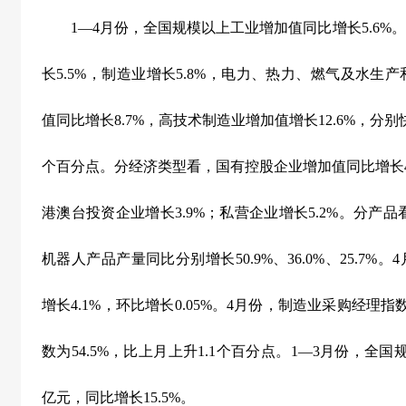
1
—
4
月份，全国规模以上工业增加值同比增长
5.6%
。
长
5.5%
，制造业增长
5.8%
，电力、热力、燃气及水生产
值同比增长
8.7%
，高技术制造业增加值增长
12.6%
，分别
个百分点。分经济类型看，国有控股企业增加值同比增长
港澳台投资企业增长
3.9%
；私营企业增长
5.2%
。分产品
机器人产品产量同比分别增长
50.9%
、
36.0%
、
25.7%
。
4
增长
4.1%
，环比增长
0.05%
。
4
月份，制造业采购经理指
数为
54.5%
，比上月上升
1.1
个百分点。
1
—
3
月份，全国
亿元，同比增长
15.5%
。