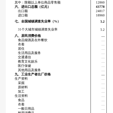
其中：限额以上单位商品零售额
12860
六、进出口总额（亿元）
43778
出口额
24817
进口额
18960
七、全国城镇调查失业率（
%
）
5.2
31
个大城市城镇调查失业率
5.2
八、居民消费价格
…
食品烟酒及在外餐饮
…
衣着
…
居住
…
生活用品及服务
…
交通通信
…
教育文化娱乐
…
医疗保健
…
其他用品及服务
…
九、工业生产者出厂价格
…
生产资料
…
采掘
…
原材料
…
加工
…
生活资料
…
食品
…
衣着
…
一般日用品
…
耐用消费品
…