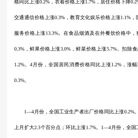
格同比上涨
0.2%
，衣着价格上涨
1.7%
，居住价格下降
0.
交通通信价格上涨
0.3%
，教育文化娱乐价格上涨
1.1%
，
服务价格上涨
13.3%
。在食品烟酒及在外餐饮价格中，
0.3%
，鲜果价格上涨
3.0%
，鲜菜价格上涨
5.7%
。扣除食
1.2%
。
4
月份，全国居民消费价格同比上涨
1.2%
，涨幅
0.3%
。
1
—
4
月份，全国工业生产者出厂价格同比上涨
0.2%
上月扩大
2.3
个百分点；环比上涨
1.7%
。
1
—
4
月份，全国