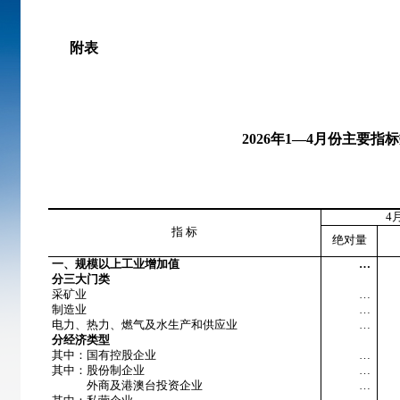
附表
2026
年
1
—
4
月份主要指标
4
指 标
绝对量
一、规模以上工业增加值
…
分三大门类
采矿业
…
制造业
…
电力、热力、燃气及水生产和供应业
…
分经济类型
其中：国有控股企业
…
其中：股份制企业
…
外商及港澳台投资企业
…