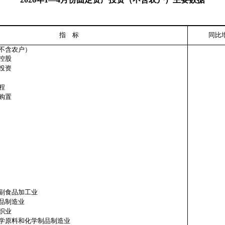
指 标
同比
不含农户）
控股
投资
程
购置
食品加工业
造业
业
和化学制品制造业