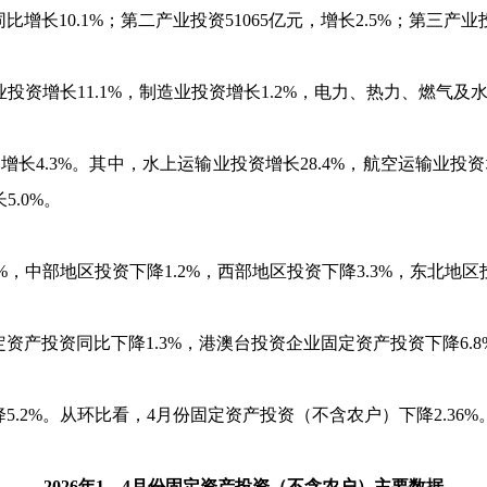
同比增长
10.1%
；第二产业投资
51065
亿元，增长
2.5%
；第三产业
业投资增长
11.1%
，制造业投资增长
1.2%
，电力、热力、燃气及
比增长
4.3%
。其中，水上运输业投资增长
28.4%
，航空运输业投资
长
5.0%
。
%
，中部地区投资下降
1.2%
，西部地区投资下降
3.3%
，东北地区
资产投资同比下降
1.3%
，港澳台投资企业固定资产投资下降
6.8
降
5.2%
。从环比看，
4
月份固定资产投资（不含农户）下降
2.36%
2026
年
1
—
4
月份固定资产投资（不含农户）主要数据