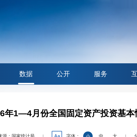
数据
公开
服务
026年1—4月份全国固定资产投资基本
来源：国家统计局
字体：
中
大
Aa
|
小
|