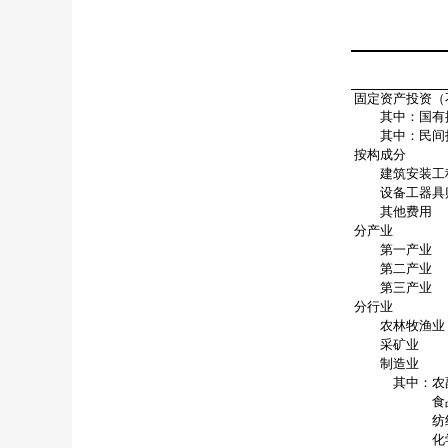
固定资产投资（
其中：国有
其中：民间
按构成分
建筑安装工
设备工器具
其他费用
分产业
第一产业
第二产业
第三产业
分行业
农林牧渔业
采矿业
制造业
其中：农副
食品制
纺织
化学原料