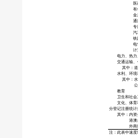
医药制
有色金属
金属制
通用设
专用设
汽车制
铁路、船舶
电气机械
计算机、通
电力、热力、
交通运输、仓
其中：道路
水利、环境和
其中：水利
公共设
教育
卫生和社会
文化、体育
分登记注册统计
其中：内资
港澳台投
外商投
注：此表中速度