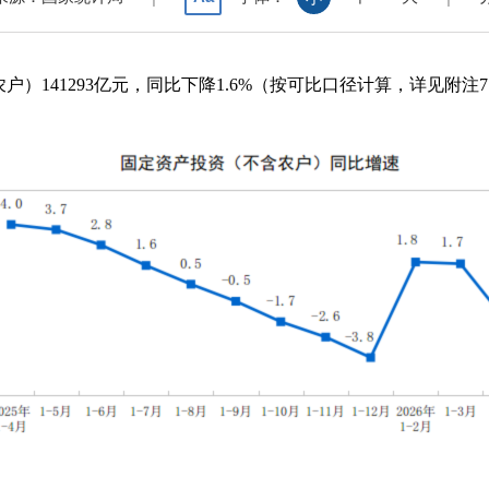
农户）
141293
亿元，同比下降
1.6%
（按可比口径计算，详见附注
7