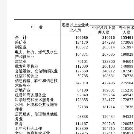
规模以上企业就
行 业
中层及以上管
专业技
业人员
理人员
人员
合 计
106080
210016
155491
采矿业
134170
247293
173068
制造业
100572
203814
151997
电力、热力、燃气及水生
164371
267035
190929
产和供应业
建筑业
79161
133366
94604
批发和零售业
112030
206103
140999
交通运输、仓储和邮政业
127560
240912
187245
住宿和餐饮业
59785
108681
70728
信息传输、软件和信息技
242019
472496
275504
术服务业
房地产业
84100
189001
115210
租赁和商务服务业
92849
269264
149542
科学研究和技术服务业
173855
324177
172877
水利、环境和公共设施管
57188
181214
117836
理业
居民服务、修理和其他服
58838
126434
94534
务业
教育
114167
202745
120055
卫生和社会工作
108309
194715
110500
文化、体育和娱乐业
127925
232417
185851