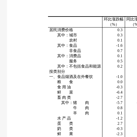
环比涨跌幅
同比
（
%
）
（
居民消费价格
0.3
其中：城市
0.3
农村
0.1
其中：食品
-1.6
非食品
0.7
其中：消费品
0.1
服务
0.5
其中：不包括食品和能源
0.2
按类别分
一、食品烟酒及在外餐饮
-1.0
粮 食
0.0
食 用 油
-0.3
鲜 菜
-6.4
畜 肉 类
-2.7
其中：猪 肉
-5.7
牛 肉
0.8
羊 肉
0.1
水 产 品
-1.2
蛋 类
2.7
奶 类
-0.3
鲜 果
-2.3