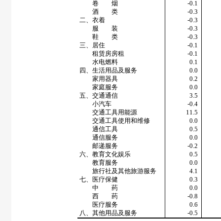
卷 烟
-0.1
酒 类
-0.3
二、衣着
-0.3
服 装
-0.3
鞋 类
-0.3
三、居住
-0.1
租赁房房租
-0.1
水电燃料
0.1
四、生活用品及服务
0.0
家用器具
0.2
家庭服务
0.0
五、交通通信
3.5
小汽车
-0.4
交通工具用能源
11.5
交通工具使用和维修
0.0
通信工具
0.5
通信服务
0.0
邮递服务
-0.2
六、教育文化娱乐
0.5
教育服务
0.0
旅行社及其他旅游服务
4.1
七、医疗保健
0.3
中 药
0.0
西 药
-0.8
医疗服务
0.6
八、其他用品及服务
-0.5