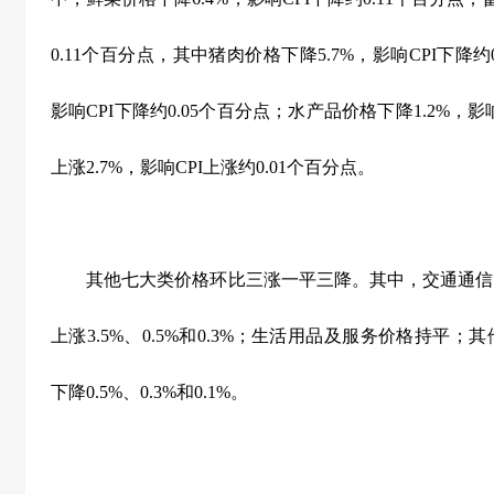
0.11
个百分点，其中猪肉价格下降
5.7%
，影响
CPI
下降约
影响
CPI
下降约
0.05
个百分点；水产品价格下降
1.2%
，影
上涨
2.7%
，影响
CPI
上涨约
0.01
个百分点。
其他七大类价格环比三涨一平三降。其中，交通通信
上涨
3.5%
、
0.5%
和
0.3%
；生活用品及服务价格持平；其
下降
0.5%
、
0.3%
和
0.1%
。