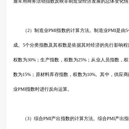
通常用商务活动指数反映非制造业经济发展的总体变化情
（
2
）制造业
PMI
指数的计算方法。制造业
PMI
是由
5
成。
5
个分类指数及其权数是依据其对经济的先行影响程
权数为
30%
；生产指数，权数为
25%
；从业人员指数，权
数为
15%
；原材料库存指数，权数为
10%
。其中，供应商
业
PMI
指数时进行反向运算。
（
3
）综合
PMI
产出指数的计算方法。综合
PMI
产出指