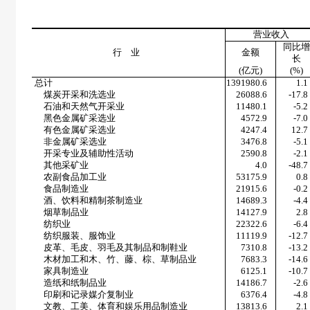
营业收入
同比增
行 业
金额
长
(
亿元
)
(%)
总计
1391980.6
1.1
煤炭开采和洗选业
26088.6
-17.8
石油和天然气开采业
11480.1
-5.2
黑色金属矿采选业
4572.9
-7.0
有色金属矿采选业
4247.4
12.7
非金属矿采选业
3476.8
-5.1
开采专业及辅助性活动
2590.8
-2.1
其他采矿业
4.0
-48.7
农副食品加工业
53175.9
0.8
食品制造业
21915.6
-0.2
酒、饮料和精制茶制造业
14689.3
-4.4
烟草制品业
14127.9
2.8
纺织业
22322.6
-6.4
纺织服装、服饰业
11119.9
-12.7
皮革、毛皮、羽毛及其制品和制鞋业
7310.8
-13.2
木材加工和木、竹、藤、棕、草制品业
7683.3
-14.6
家具制造业
6125.1
-10.7
造纸和纸制品业
14186.7
-2.6
印刷和记录媒介复制业
6376.4
-4.8
文教、工美、体育和娱乐用品制造业
13813.6
2.1