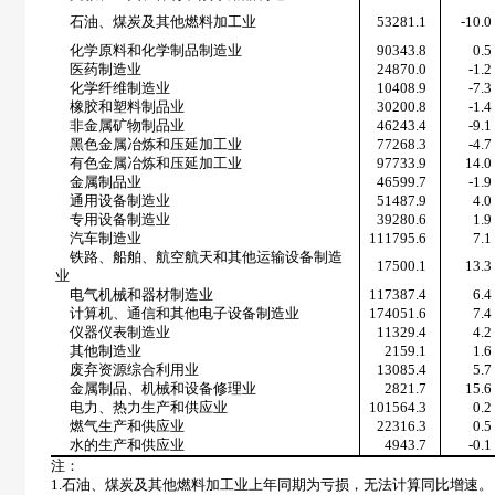
石油、煤炭及其他燃料加工业
53281.1
-10.0
化学原料和化学制品制造业
90343.8
0.5
医药制造业
24870.0
-1.2
化学纤维制造业
10408.9
-7.3
橡胶和塑料制品业
30200.8
-1.4
非金属矿物制品业
46243.4
-9.1
黑色金属冶炼和压延加工业
77268.3
-4.7
有色金属冶炼和压延加工业
97733.9
14.0
金属制品业
46599.7
-1.9
通用设备制造业
51487.9
4.0
专用设备制造业
39280.6
1.9
汽车制造业
111795.6
7.1
铁路、船舶、航空航天和其他运输设备制造
17500.1
13.3
业
电气机械和器材制造业
117387.4
6.4
计算机、通信和其他电子设备制造业
174051.6
7.4
仪器仪表制造业
11329.4
4.2
其他制造业
2159.1
1.6
废弃资源综合利用业
13085.4
5.7
金属制品、机械和设备修理业
2821.7
15.6
电力、热力生产和供应业
101564.3
0.2
燃气生产和供应业
22316.3
0.5
水的生产和供应业
4943.7
-0.1
注：
1.
石油、煤炭及其他燃料加工业上年同期为亏损，无法计算同比增速。