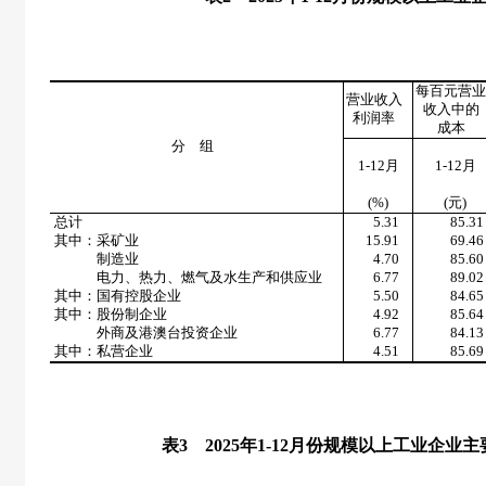
每百元营
营业收入
收入中的
利润率
成本
分 组
1-12月
1-12月
(%)
(
元
)
总计
5.31
85.31
其中：采矿业
15.91
69.46
制造业
4.70
85.60
电力、热力、燃气及水生产和供应业
6.77
89.02
其中：国有控股企业
5.50
84.65
其中：股份制企业
4.92
85.64
外商及港澳台投资企业
6.77
84.13
其中：私营企业
4.51
85.69
表
3
2025
年
1-12
月份规模以上工业企业主