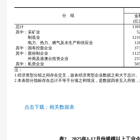
分 组
金
(
亿
总计
139
其中：采矿业
5
制造业
121
电力、热力、燃气及水生产和供应业
12
其中：国有控股企业
37
其中：股份制企业
112
外商及港澳台投资企业
25
其中：私营企业
50
注：
1.
经济类型分组之间存在交叉，故各经济类型企业数据之和大于总计。
2.
本表部分指标存在总计不等于分项之和情况，是数据四舍五入所致，
点击下载：
相关数据表
表
2
2025
年
1-12
月份规模以上工业