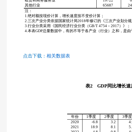
租赁和商务服务业
19722
其他行业
65687
2
注：
1.
绝对额按现价计算，增长速度按不变价计算；
2.
三次产业分类依据国家统计局
2018
年修订的《三次产业划分规
3.
行业分类采用《国民经济行业分类（
GB/T 4754
－
2017
）》；
4.
本表
GDP
总量数据中，有的不等于各产业（行业）之和，是由
点击下载：
相关数据表
表
2
GDP
同比增长速
年份
1
季度
2
季度
3
季度
2020
-6.8
3.2
4
2021
18.9
8.1
5
2022
4.8
0.8
4