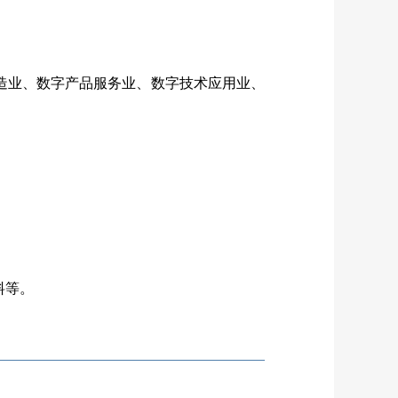
造业、数字产品服务业、数字技术应用业、
料等。