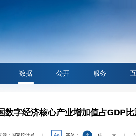
数据
公开
服务
全国数字经济核心产业增加值占GDP比重
来源：国家统计局
字体：
中
大
Aa
|
小
|