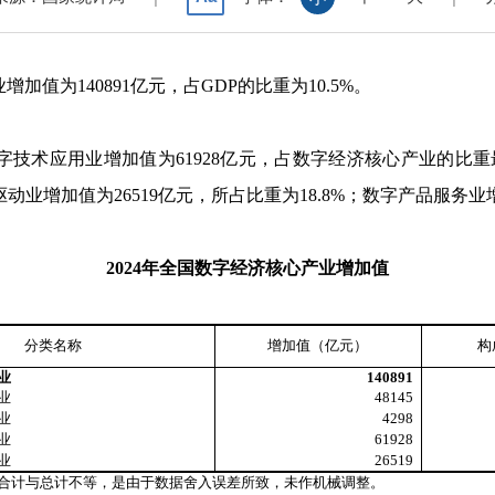
业增加值为
140891
亿元，占
GDP
的比重为
10.5%
。
字技术应用业增加值为
61928
亿元，占数字经济核心产业的比重
驱动业增加值为
26519
亿元，所占比重为
18.8%
；数字产品服务业
2024
年全国数字经济核心产业增加值
分类名称
增加值（亿元）
构
业
140891
业
48145
业
4298
业
61928
业
26519
合计与总计不等，是由于数据舍入误差所致，未作机械调整。