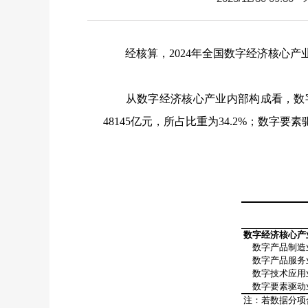
经核算，
2024
年全国数字经济核心产
从数字经济核心产业内部构成看，数
48145
亿元，所占比重为
34.2%
；数字要素
数字经济核心产
数字产品制造
数字产品服务
数字技术应用
数字要素驱动
注：若数据分项