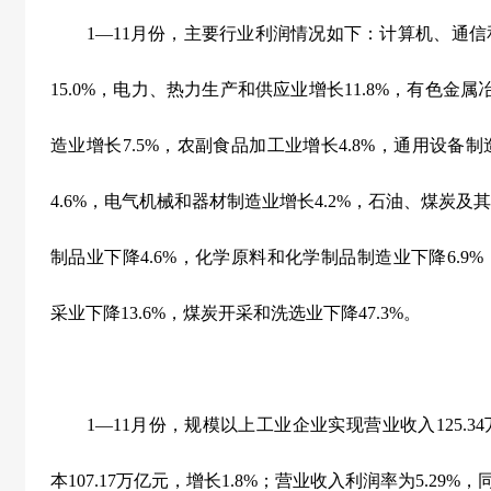
1
—
11
月份，主要行业利润情况如下：计算机、通信
15.0%
，电力、热力生产和供应业增长
11.8%
，有色金属
造业增长
7.5%
，农副食品加工业增长
4.8%
，通用设备制
4.6%
，电气机械和器材制造业增长
4.2%
，石油、煤炭及其
制品业下降
4.6%
，化学原料和化学制品制造业下降
6.9%
采业下降
13.6%
，煤炭开采和洗选业下降
47.3%
。
1
—
11
月份，规模以上工业企业实现营业收入
125.34
本
107.17
万亿元，增长
1.8%
；营业收入利润率为
5.29%
，