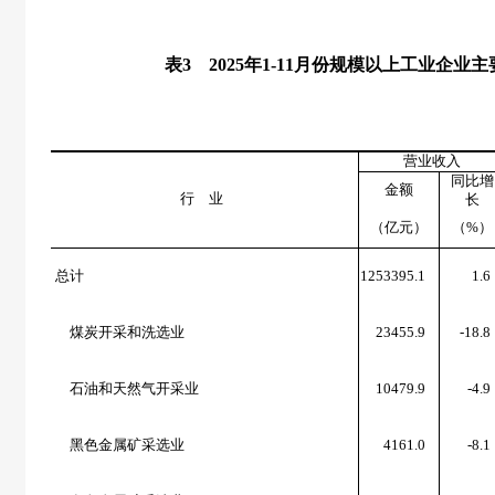
表
3
2025
年
1-11
月份规模以上工业企业主
营业收入
同比增
金额
行 业
长
（亿元）
（
%
）
总计
1253395.1
1.6
煤炭开采和洗选业
23455.9
-18.8
石油和天然气开采业
10479.9
-4.9
黑色金属矿采选业
4161.0
-8.1