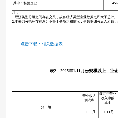
其中：私营企业
456
注：
1.
经济类型分组之间存在交叉，故各经济类型企业数据之和大于总计。
2.
本表部分指标存在总计不等于分项之和情况，是数据四舍五入所致，
点击下载：
相关数据表
表
2
2025
年
1-11
月份规模以上工业
每百元营业
营业收入
收入中的
利润率
成本
分 组
1-11
月
1-11
月