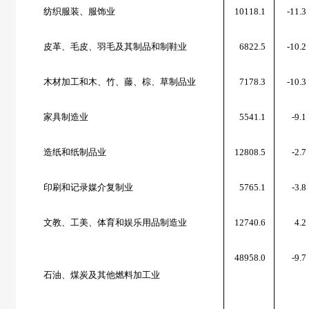
纺织服装、服饰业
10118.1
-11.3
皮革、毛皮、羽毛及其制品和制鞋业
6822.5
-10.2
木材加工和木、竹、藤、棕、草制品业
7178.3
-10.3
家具制造业
5541.1
-9.1
造纸和纸制品业
12808.5
-2.7
印刷和记录媒介复制业
5765.1
-3.8
文教、工美、体育和娱乐用品制造业
12740.6
4.2
48958.0
-9.7
石油、煤炭及其他燃料加工业